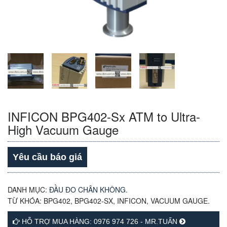
INFICON BPG402-Sx ATM to Ultra-
High Vacuum Gauge
Yêu cầu báo giá
DANH MỤC:
ĐẦU ĐO CHÂN KHÔNG
.
TỪ KHÓA:
BPG402
,
BPG402-SX
,
INFICON
,
VACUUM GAUGE
.
HỖ TRỢ MUA HÀNG: 0976 974 726 - MR.TUẤN