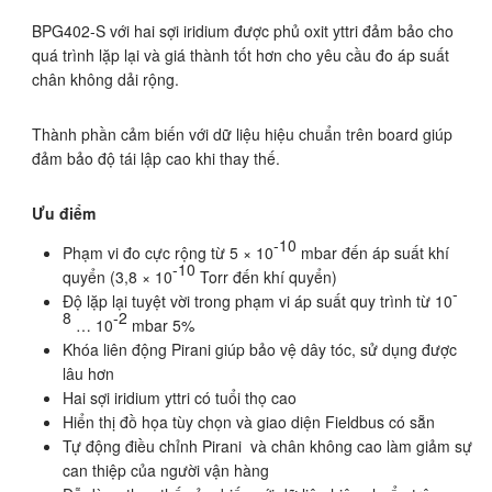
BPG402-S với hai sợi iridium được phủ oxit yttri đảm bảo cho
quá trình lặp lại và giá thành tốt hơn cho yêu cầu đo áp suất
chân không dải rộng.
Thành phần cảm biến với dữ liệu hiệu chuẩn trên board giúp
đảm bảo độ tái lập cao khi thay thế.
Ưu điểm
-10
Phạm vi đo cực rộng từ 5 × 10
mbar đến áp suất khí
-10
quyển (3,8 × 10
Torr đến khí quyển)
-
Độ lặp lại tuyệt vời trong phạm vi áp suất quy trình từ 10
8
-2
… 10
mbar 5%
Khóa liên động Pirani giúp bảo vệ dây tóc, sử dụng được
lâu hơn
Hai sợi iridium yttri có tuổi thọ cao
Hiển thị đồ họa tùy chọn và giao diện Fieldbus có sẵn
Tự động điều chỉnh Pirani và chân không cao làm giảm sự
can thiệp của người vận hàng