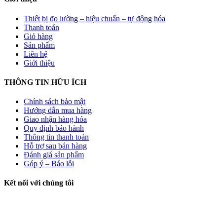
Thiết bị đo lường – hiệu chuẩn – tự động hóa
Thanh toán
Giỏ hàng
Sản phẩm
Liên hệ
Giới thiệu
THÔNG TIN HỮU ÍCH
Chính sách bảo mật
Hướng dẫn mua hàng
Giao nhận hàng hóa
Quy định bảo hành
Thông tin thanh toán
Hỗ trợ sau bán hàng
Đánh giá sản phẩm
Góp ý – Báo lỗi
Kết nối với chúng tôi