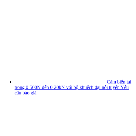
Cảm biến tải
trọng 0-500N đến 0-20kN với bộ khuếch đại nội tuyến
Yêu
cầu báo giá