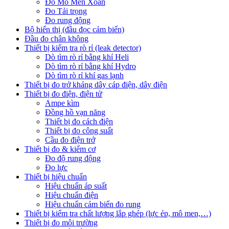
Đo Mô Men Xoắn
Đo Tải trọng
Đo rung động
Bộ hiển thị (đầu đọc cảm biến)
Đầu đo chân không
Thiết bị kiểm tra rò rỉ (leak detector)
Dò tìm rò rỉ bằng khí Heli
Dò tìm rò rỉ bằng khí Hydro
Dò tìm rò rỉ khí gas lạnh
Thiết bị đo trở kháng dây cáp điện, dây điện
Thiết bị đo điện, điện tử
Ampe kìm
Đồng hồ vạn năng
Thiết bị đo cách điện
Thiết bị đo công suất
Cầu đo điện trở
Thiết bị đo & kiểm cơ
Đo độ rung động
Đo lực
Thiết bị hiệu chuẩn
Hiệu chuẩn áp suất
Hiệu chuẩn điện
Hiệu chuẩn cảm biến đo rung
Thiết bị kiểm tra chất lượng lắp ghép (lực ép, mô men,…)
Thiết bị đo môi trường