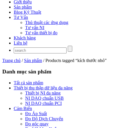
Giới thiệu
Sản phẩm
Blog Kỹ Thuật
Tư Vấn
Thủ thuật các ứng dụng
Tư vấn NI
Tư vấn thiết bị đo
Khách hàng
Liên hệ
Trang chủ
/
Sản phẩm
/ Products tagged “kích thước nhỏ”
Danh mục sản phẩm
Tất cả sản phẩm
Thiết bị thu thập dữ liệu đa năng
Thiết bị NI đa năng
NI DAQ chuẩn USB
NI DAQ chuẩn PCI
Cảm Biến
Đo Áp Suất
Đo Độ Dịch Chuyển
Đo góc quay