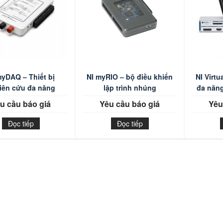
myDAQ – Thiết bị
NI myRIO – bộ điều khiển
NI Virtu
iên cứu đa năng
lập trình nhúng
đa năng
u cầu báo giá
Yêu cầu báo giá
Yêu
Đọc tiếp
Đọc tiếp