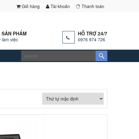
Giỏ hàng
Tài khoản
Thanh toán
 SẢN PHẨM
HỖ TRỢ 24/7
 làm việc
0976 974 726