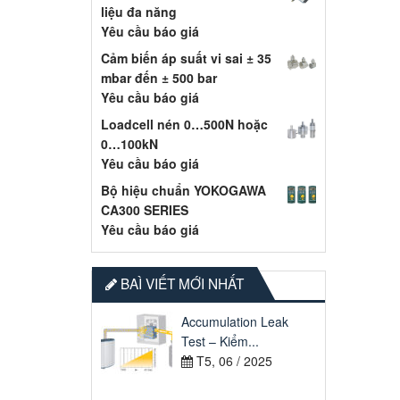
liệu đa năng
Yêu cầu báo giá
Cảm biến áp suất vi sai ± 35
mbar đến ± 500 bar
Yêu cầu báo giá
Loadcell nén 0…500N hoặc
0…100kN
Yêu cầu báo giá
Bộ hiệu chuẩn YOKOGAWA
CA300 SERIES
Yêu cầu báo giá
BAÌ VIẾT MỚI NHẤT
Accumulation Leak
Test – Kiểm...
T5, 06 / 2025