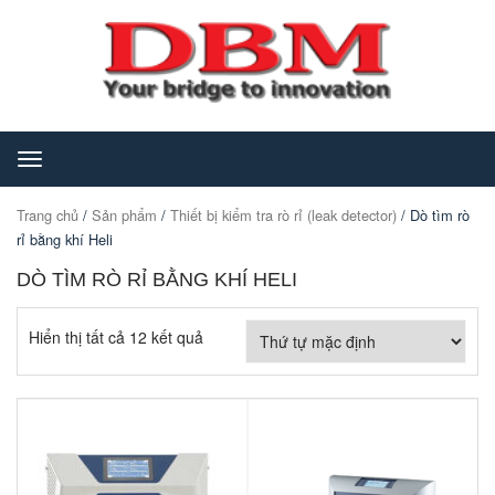
Toggle
navigation
Trang chủ
/
Sản phẩm
/
Thiết bị kiểm tra rò rỉ (leak detector)
/ Dò tìm rò
rỉ bằng khí Heli
DÒ TÌM RÒ RỈ BẰNG KHÍ HELI
Hiển thị tất cả 12 kết quả