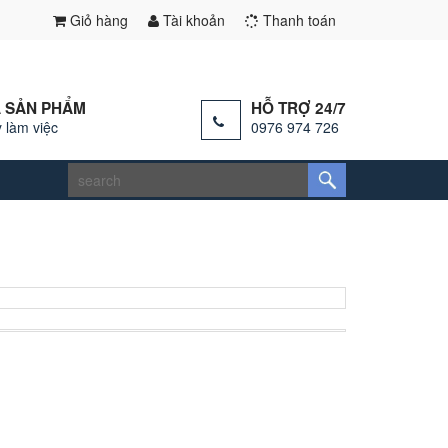
Giỏ hàng
Tài khoản
Thanh toán
 SẢN PHẨM
HỖ TRỢ 24/7
 làm việc
0976 974 726