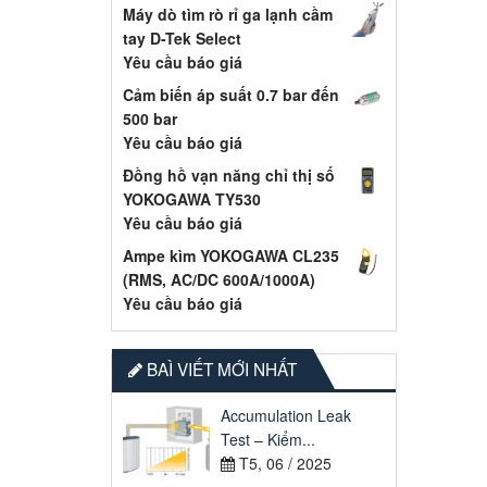
Máy dò tìm rò rỉ ga lạnh cầm
tay D-Tek Select
Yêu cầu báo giá
Cảm biến áp suất 0.7 bar đến
500 bar
Yêu cầu báo giá
Đồng hồ vạn năng chỉ thị số
YOKOGAWA TY530
Yêu cầu báo giá
Ampe kìm YOKOGAWA CL235
(RMS, AC/DC 600A/1000A)
Yêu cầu báo giá
BAÌ VIẾT MỚI NHẤT
Accumulation Leak
Test – Kiểm...
T5, 06 / 2025