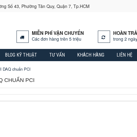
ường Số 43, Phường Tân Quy, Quận 7, Tp.HCM
MIỄN PHÍ VẬN CHUYỂN
HOÀN TRẢ
Các đơn hàng trên 5 triệu
trong 2 ngày
BLOG KỸ THUẬT
TƯ VẤN
KHÁCH HÀNG
LIÊN HỆ
I DAQ chuẩn PCI
Q CHUẨN PCI