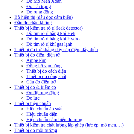
Đo Mô Men Xoắn
Đo Tải trọng
Đo rung động
Bộ hiển thị (đầu đọc cảm biến)
Đầu đo chân không
Thiết bị kiểm tra rò rỉ (leak detector)
Dò tìm rò rỉ bằng khí Heli
Dò tìm rò rỉ bằng khí Hydro
Dò tìm rò rỉ khí gas lạnh
Thiết bị đo trở kháng dây cáp điện, dây điện
Thiết bị đo điện, điện tử
Ampe kìm
Đồng hồ vạn năng
Thiết bị đo cách điện
Thiết bị đo công suất
Cầu đo điện trở
Thiết bị đo & kiểm cơ
Đo độ rung động
Đo lực
Thiết bị hiệu chuẩn
Hiệu chuẩn áp suất
Hiệu chuẩn điện
Hiệu chuẩn cảm biến đo rung
Thiết bị kiểm tra chất lượng lắp ghép (lực ép, mô men,…)
Thiết bị đo môi trường