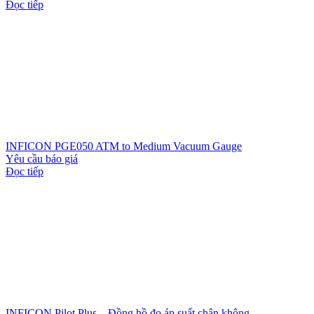
Đọc tiếp
INFICON PGE050 ATM to Medium Vacuum Gauge
Yêu cầu báo giá
Đọc tiếp
INFICON Pilot Plus – Đồng hồ đo áp suất chân không