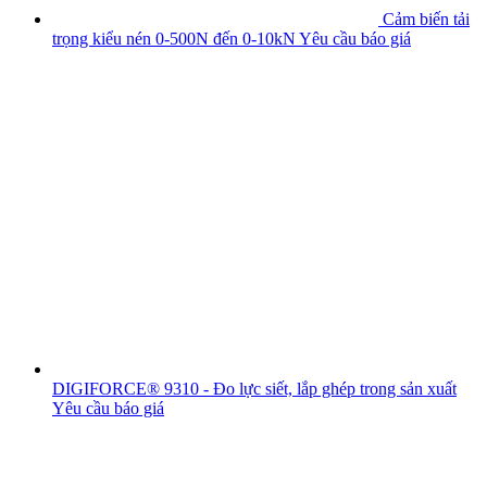
Cảm biến tải
trọng kiểu nén 0-500N đến 0-10kN
Yêu cầu báo giá
DIGIFORCE® 9310 - Đo lực siết, lắp ghép trong sản xuất
Yêu cầu báo giá