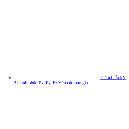
Cảm biến lực
3 thành phần Fx, Fy, Fz
Yêu cầu báo giá