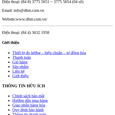
Điện thoại: (84 8) 3775 5651 ~ 3775 5654 (04 số)
Email: info@dbm.com.vn
Website:www.dbm.com.vn/
Điện thoại: (84 4) 3632 1958
Giới thiệu
Thiết bị đo lường – hiệu chuẩn – tự động hóa
Thanh toán
Giỏ hàng
Sản phẩm
Liên hệ
Giới thiệu
THÔNG TIN HỮU ÍCH
Chính sách bảo mật
Hướng dẫn mua hàng
Giao nhận hàng hóa
Quy định bảo hành
Thông tin thanh toán