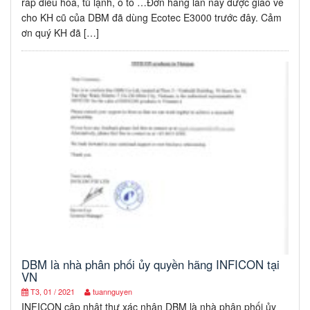
ráp điều hòa, tủ lạnh, ô tô …Đơn hàng lần này được giao về
cho KH cũ của DBM đã dùng Ecotec E3000 trước đây. Cảm
ơn quý KH đã […]
DBM là nhà phân phối ủy quyền hãng INFICON tại
VN
T3, 01 / 2021
tuannguyen
INFICON cập nhật thư xác nhận DBM là nhà phân phối ủy