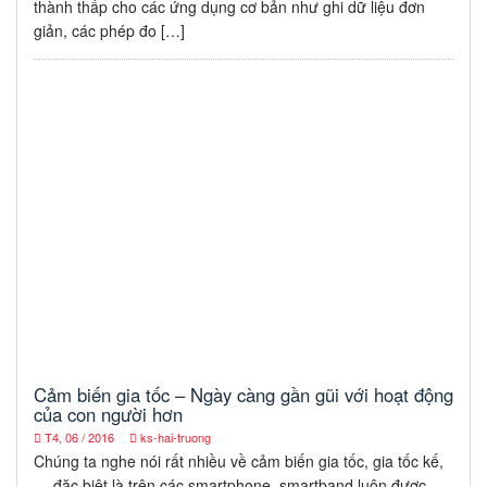
thành thấp cho các ứng dụng cơ bản như ghi dữ liệu đơn
giản, các phép đo […]
Cảm biến gia tốc – Ngày càng gần gũi với hoạt động
của con người hơn
T4, 06 / 2016
ks-hai-truong
Chúng ta nghe nói rất nhiều về cảm biến gia tốc, gia tốc kế,
… đặc biệt là trên các smartphone, smartband luôn được