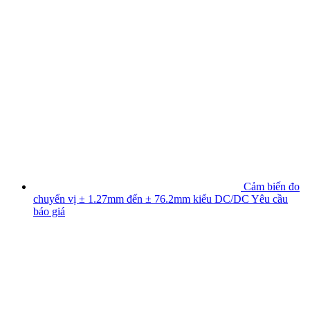
Cảm biến đo
chuyển vị ± 1.27mm đến ± 76.2mm kiểu DC/DC
Yêu cầu
báo giá