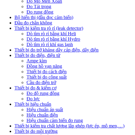
Đo Mô Men Xoắn
Đo Tải trọng
Đo rung động
Bộ hiển thị (đầu đọc cảm biến)
Đầu đo chân không
Thiết bị kiểm tra rò rỉ (leak detector)
Dò tìm rò rỉ bằng khí Heli
Dò tìm rò rỉ bằng khí Hydro
Dò tìm rò rỉ khí gas lạnh
Thiết bị đo trở kháng dây cáp điện, dây điện
Thiết bị đo điện, điện tử
Ampe kìm
Đồng hồ vạn năng
Thiết bị đo cách điện
Thiết bị đo công suất
Cầu đo điện trở
Thiết bị đo & kiểm cơ
Đo độ rung động
Đo lực
Thiết bị hiệu chuẩn
Hiệu chuẩn áp suất
Hiệu chuẩn điện
Hiệu chuẩn cảm biến đo rung
Thiết bị kiểm tra chất lượng lắp ghép (lực ép, mô men,…)
Thiết bị đo môi trường