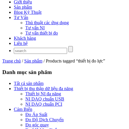
Giới thiệu
Sản phẩm
Blog Kỹ Thuật
Tư Vấn
Thủ thuật các ứng dụng
Tư vấn NI
Tư vấn thiết bị đo
Khách hàng
Liên hệ
Trang chủ
/
Sản phẩm
/ Products tagged “thiết bị đo lực”
Danh mục sản phẩm
Tất cả sản phẩm
Thiết bị thu thập dữ liệu đa năng
Thiết bị NI đa năng
NI DAQ chuẩn USB
NI DAQ chuẩn PCI
Cảm Biến
Đo Áp Suất
Đo Độ Dịch Chuyển
Đo góc quay