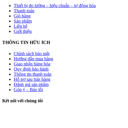
Thiết bị đo lường – hiệu chuẩn – tự động hóa
Thanh toán
Giỏ hàng
Sản phẩm
Liên hệ
Giới thiệu
THÔNG TIN HỮU ÍCH
Chính sách bảo mật
Hướng dẫn mua hàng
Giao nhận hàng hóa
Quy định bảo hành
Thông tin thanh toán
Hỗ trợ sau bán hàng
Đánh giá sản phẩm
Góp ý – Báo lỗi
Kết nối với chúng tôi