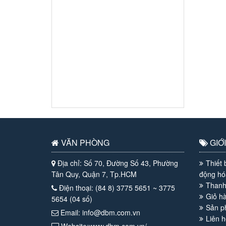
VĂN PHÒNG
GIỚI
Địa chỉ: Số 70, Đường Số 43, Phường
Thiết 
Tân Quy, Quận 7, Tp.HCM
động hó
Thanh
Điện thoại: (84 8) 3775 5651 ~ 3775
Giỏ h
5654 (04 số)
Sản 
Email: info@dbm.com.vn
Liên h
Website:www.dbm.com.vn/