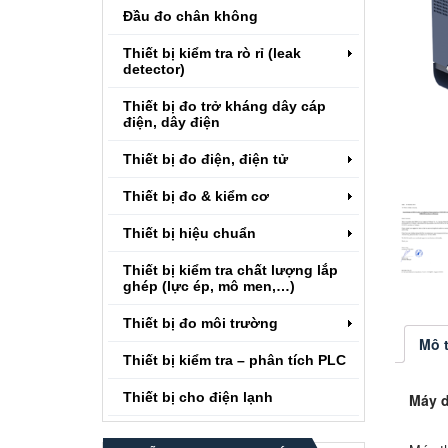
Đầu đo chân không
Thiết bị kiểm tra rò rỉ (leak
detector)
Thiết bị đo trở kháng dây cáp
điện, dây điện
Thiết bị đo điện, điện tử
Thiết bị đo & kiểm cơ
Thiết bị hiệu chuẩn
Thiết bị kiểm tra chất lượng lắp
ghép (lực ép, mô men,…)
Thiết bị đo môi trường
Mô 
Thiết bị kiểm tra – phân tích PLC
Thiết bị cho điện lạnh
Máy d