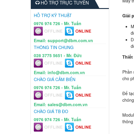
Máy th
HỖ TRỢ TRỰC TUYẾN
HỖ TRỢ KỸ THUẬT
Giải 
0976 974 726 - Mr. Tuấn
M
đổ
D
Email: support@dbm.com.vn
đ
THÔNG TIN CHUNG
028 3775 5651 - Mr. Đức
Thiết
Phần m
Email: info@dbm.com.vn
cho ph
CHÀO GIÁ CẢM BIẾN
0976 974 726 - Mr. Tuấn
Để tạo
chóng
Email: sales@dbm.com.vn
CHÀO GIÁ TB ĐO
Modul1
0976 974 726 - Mr. Tuấn
thông