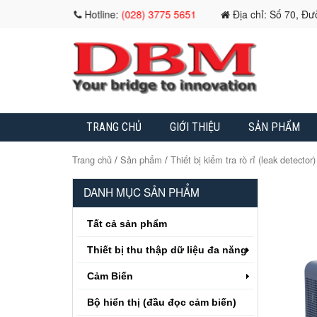
Hotline:
(028) 3775 5651
Địa chỉ: Số 70, Đ
TRANG CHỦ
GIỚI THIỆU
SẢN PHẨM
Trang chủ
/
Sản phẩm
/
Thiết bị kiểm tra rò rỉ (leak detector)
DANH MỤC SẢN PHẨM
Tất cả sản phẩm
Thiết bị thu thập dữ liệu đa năng
Cảm Biến
Bộ hiển thị (đầu đọc cảm biến)