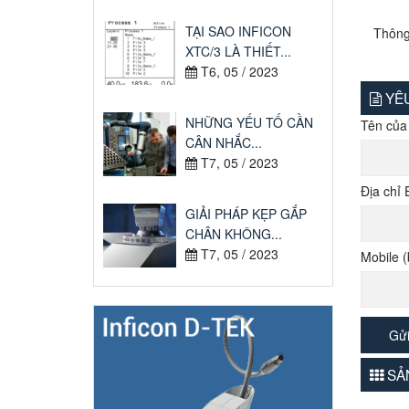
TẠI SAO INFICON
Thông 
XTC/3 LÀ THIẾT...
T6, 05 / 2023
YÊU
NHỮNG YẾU TỐ CẦN
Tên của
CÂN NHẮC...
T7, 05 / 2023
Địa chỉ 
GIẢI PHÁP KẸP GẮP
CHÂN KHÔNG...
T7, 05 / 2023
Mobile (
SẢN