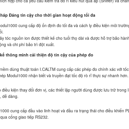
ích hợp cho cả yêu cầu kiểm tra dò rỉ kiểu hút quá áp (Sniffer) và ch
pháp Đáng tin cậy cho thời gian hoạt động tối đa
odul1000 cung cấp độ ổn định đo tối đa và cách ly điều kiện môi trường đ
i.
ây tóc nguồn ion được thiết kế cho tuổi thọ dài và được hỗ trợ bảo hàn
ộng và chi phí bảo trì đột xuất.
 kế thông minh cải thiện độ tin cậy của phép đo
ềm dùng thuật toán I.CALTM cung cấp các phép đo chính xác với tốc độ
ép Modul1000 nhận biết và truyền đạt tốc độ rò rỉ thực sự nhanh hơn.
 điều kiện thay đổi đơn vị, các thiết lập người dùng được lưu trữ trong
, dễ dàng.
000 cung cấp đầu vào linh hoạt và đầu ra trạng thái cho điều khiển PL
 qua cổng giao tiếp RS232.