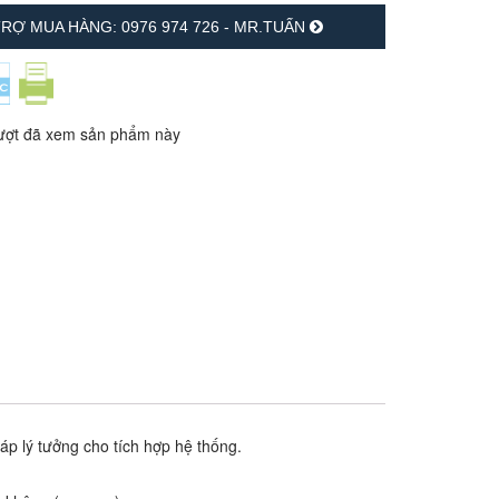
RỢ MUA HÀNG: 0976 974 726 - MR.TUẤN
ượt đã xem sản phẩm này
áp lý tưởng cho tích hợp hệ thống.