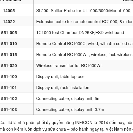
14005
SL200, Sniffer Probe for UL1000/5000/Modul1000,
14022
Extension cable for remote control RC1000, 8 m le
551-005
TC1000Test Chamber,DN25KF,ESD wrist band
551-010
Remote Control RC1000C, wired, with 4m coiled ca
551-015
Remote Control RC1000WL, wireless, incl. wireless 
551-020
Wireless transmitter for RC1000WL
551-100
Display unit, table top use
551-101
Display unit, rack installation
551-102
Connecting cable, display unit, 5m
551-103
Connecting cable, display unit, 0.7m
o., ltd là nhà phân phối ủy quyền hãng INFICON từ 2014 đến nay, nên
mà còn kiêm luôn dịch vụ sửa chữa – bảo hành ngay tại Việt Nam nên 