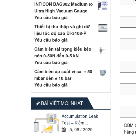
INFICON BAG302 Medium to
Ultra High Vacuum Gauge
Yêu cầu báo giá
Thiết bị thu thập và ghi dữ
liệu tốc độ cao DI-2108-P
Yêu cầu báo giá
Cảm biến tải trọng kiểu kéo
nén 0-50N đến 0-5 kN
Yêu cầu báo giá
Cảm biến áp suất vi sai ± 50
mbar đến ± 10 bar
Yêu cầu báo giá
BAÌ VIẾT MỚI NHẤT
Accumulation Leak
Test – Kiểm...
DBM C
T5, 06 / 2025
hãng 