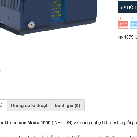
HỖ T
4679 l
tả
Thông số kĩ thuật
Đánh giá (0)
ò khí helium Modul1000
(INFICON) với công nghệ Ultratest là giải ph