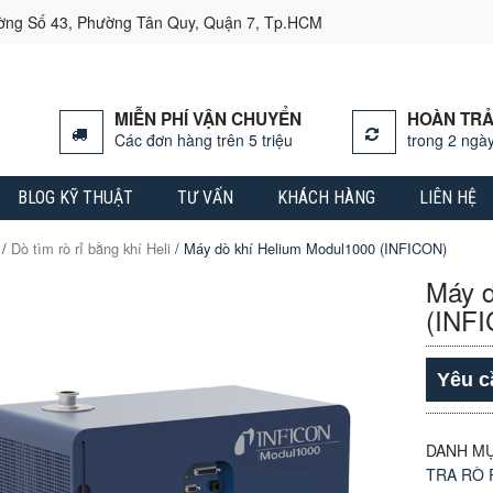
ường Số 43, Phường Tân Quy, Quận 7, Tp.HCM
MIỄN PHÍ VẬN CHUYỂN
HOÀN TRẢ
Các đơn hàng trên 5 triệu
trong 2 ngày
BLOG KỸ THUẬT
TƯ VẤN
KHÁCH HÀNG
LIÊN HỆ
/
Dò tìm rò rỉ bằng khí Heli
/ Máy dò khí Helium Modul1000 (INFICON)
Máy d
(INF
Yêu c
DANH M
TRA RÒ 