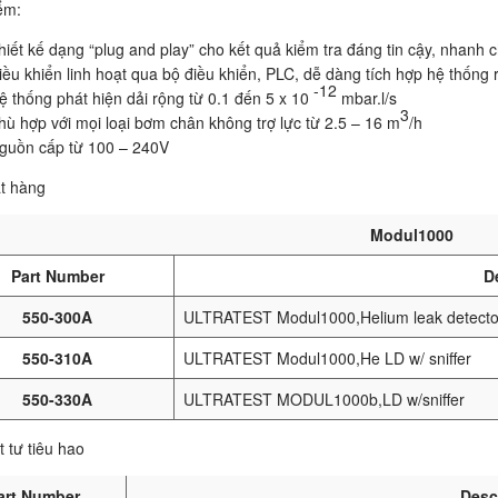
ểm:
hiết kế dạng “plug and play” cho kết quả kiểm tra đáng tin cậy, nhanh 
iều khiển linh hoạt qua bộ điều khiển, PLC, dễ dàng tích hợp hệ thống 
-12
ệ thống phát hiện dải rộng từ 0.1 đến 5 x 10
mbar.l/s
3
hù hợp với mọi loại bơm chân không trợ lực từ 2.5 – 16 m
/h
guồn cấp từ 100 – 240V
t hàng
Modul1000
Part Number
D
550-300A
ULTRATEST Modul1000,Helium leak detecto
550-310A
ULTRATEST Modul1000,He LD w/ sniffer
550-330A
ULTRATEST MODUL1000b,LD w/sniffer
 tư tiêu hao
art Number
Desc