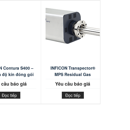
N Contura S400 –
INFICON Transpector®
a độ kín đóng gói
MPS Residual Gas
bao bì
Analyzer
 cầu báo giá
Yêu cầu báo giá
Đọc tiếp
Đọc tiếp