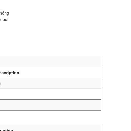
chóng
robot
escription
r
ription