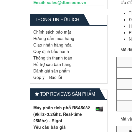
Email: sales@dbm.com.vn
Ưu đi
T
THÔNG TIN HỮU ÍCH
Đ
H
Chính sách bảo mật
P
Hướng dẫn mua hàng
N
Giao nhận hàng hóa
Mã đặ
Quy định bảo hành
Thông tin thanh toán
Hỗ trợ sau bán hàng
Đánh giá sản phẩm
Góp ý – Báo lỗi
TOP REVIEWS SẢN PHẨM
Máy phân tích phổ RSA5032
(9kHz~3.2Ghz, Real-time
Mã vật
25Mhz) - Rigol
Yêu cầu báo giá
P