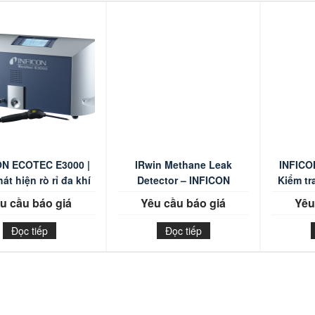
ON ECOTEC E3000 |
IRwin Methane Leak
INFICO
át hiện rò rỉ đa khí
Detector – INFICON
Kiểm tr
u cầu báo giá
Yêu cầu báo giá
Yêu
Đọc tiếp
Đọc tiếp