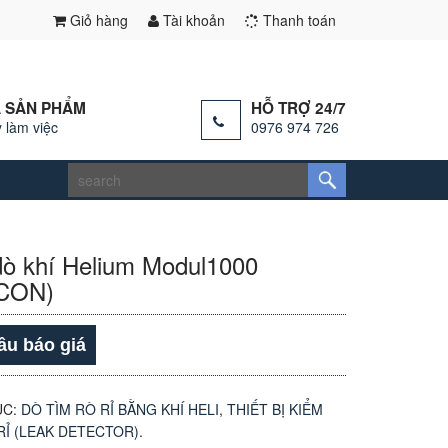
Giỏ hàng
Tài khoản
Thanh toán
 SẢN PHẨM
HỖ TRỢ 24/7
 làm việc
0976 974 726
ò khí Helium Modul1000
ICON)
ầu báo giá
ỤC:
DÒ TÌM RÒ RỈ BẰNG KHÍ HELI
,
THIẾT BỊ KIỂM
RỈ (LEAK DETECTOR)
.