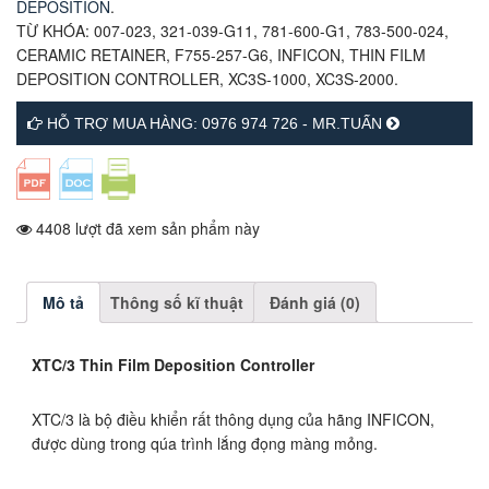
DEPOSITION
.
TỪ KHÓA:
007-023
,
321-039-G11
,
781-600-G1
,
783-500-024
,
CERAMIC RETAINER
,
F755-257-G6
,
INFICON
,
THIN FILM
DEPOSITION CONTROLLER
,
XC3S-1000
,
XC3S-2000
.
HỖ TRỢ MUA HÀNG: 0976 974 726 - MR.TUẤN
4408 lượt đã xem sản phẩm này
Mô tả
Thông số kĩ thuật
Đánh giá (0)
XTC/3 Thin Film Deposition Controller
XTC/3 là bộ điều khiển rất thông dụng của hãng INFICON,
được dùng trong qúa trình lắng đọng màng mỏng.