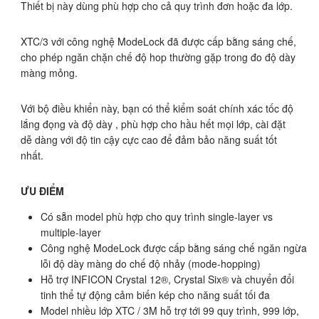
Thiết bị này dùng phù hợp cho cả quy trình đơn hoặc đa lớp.
XTC/3 với công nghệ ModeLock đã được cấp bằng sáng chế,
cho phép ngăn chặn chế độ hop thường gặp trong đo độ dày
màng mỏng.
Với bộ điều khiển này, bạn có thể kiểm soát chính xác tốc độ
lắng đọng và độ dày , phù hợp cho hầu hết mọi lớp, cài đặt
dễ dàng với độ tin cậy cực cao để đảm bảo năng suất tốt
nhất.
ƯU ĐIỂM
Có sẵn model phù hợp cho quy trình single-layer vs
multiple-layer
Công nghệ ModeLock được cấp bằng sáng chế ngăn ngừa
lỗi độ dày màng do chế độ nhảy (mode-hopping)
Hỗ trợ INFICON Crystal 12®, Crystal Six® và chuyển đổi
tinh thể tự động cảm biến kép cho năng suất tối đa
Model nhiều lớp XTC / 3M hỗ trợ tới 99 quy trình, 999 lớp,