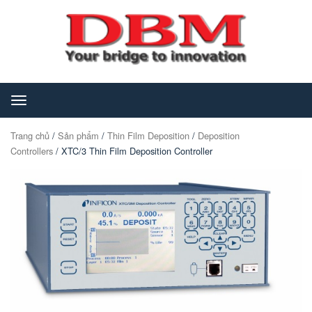
Toggle
navigation
Trang chủ
/
Sản phẩm
/
Thin Film Deposition
/
Deposition
Controllers
/ XTC/3 Thin Film Deposition Controller