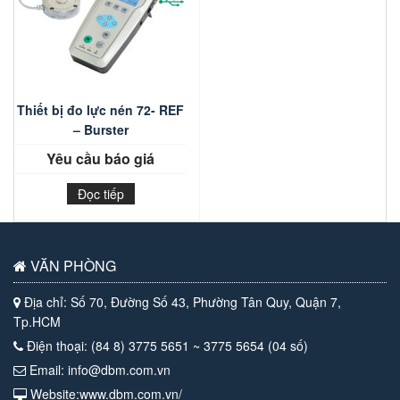
Thiết bị đo lực nén 72- REF
– Burster
Yêu cầu báo giá
Đọc tiếp
VĂN PHÒNG
Địa chỉ: Số 70, Đường Số 43, Phường Tân Quy, Quận 7,
Tp.HCM
Điện thoại: (84 8) 3775 5651 ~ 3775 5654 (04 số)
Email: info@dbm.com.vn
Website:www.dbm.com.vn/