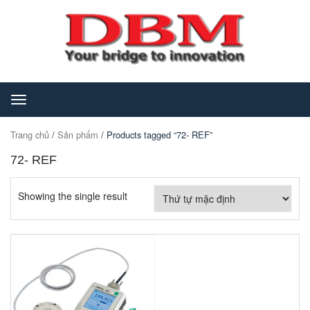
Toggle
navigation
Trang chủ
/
Sản phẩm
/ Products tagged “72- REF”
72- REF
Showing the single result