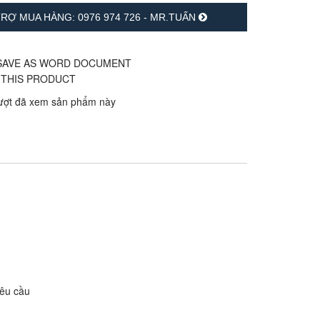
RỢ MUA HÀNG: 0976 974 726 - MR.TUẤN
ượt đã xem sản phẩm này
yêu cầu