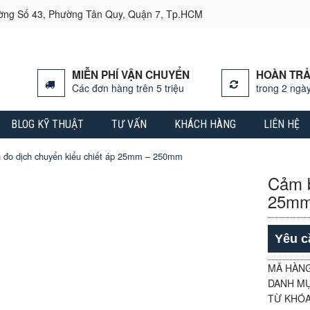
ường Số 43, Phường Tân Quy, Quận 7, Tp.HCM
MIỄN PHÍ VẬN CHUYỂN
HOÀN TRẢ
Các đơn hàng trên 5 triệu
trong 2 ngày
BLOG KỸ THUẬT
TƯ VẤN
KHÁCH HÀNG
LIÊN HỆ
 đo dịch chuyển kiểu chiết áp 25mm – 250mm
Cảm b
25mm
Yêu c
MÃ HÀN
DANH M
TỪ KHÓ