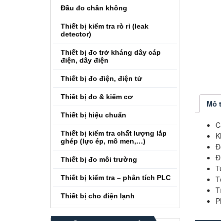
Đầu đo chân không
Thiết bị kiểm tra rò rỉ (leak
detector)
Thiết bị đo trở kháng dây cáp
điện, dây điện
Thiết bị đo điện, điện tử
Thiết bị đo & kiểm cơ
Mô 
Thiết bị hiệu chuẩn
C
Thiết bị kiểm tra chất lượng lắp
K
ghép (lực ép, mô men,…)
Đ
Đ
Thiết bị đo môi trường
T
Thiết bị kiểm tra – phân tích PLC
T
T
Thiết bị cho điện lạnh
P