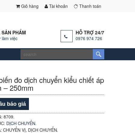
Giỏ hàng
Tài khoản
Thanh toán
 SẢN PHẨM
HỖ TRỢ 24/7
 làm việc
0976 974 726
iến đo dịch chuyển kiểu chiết áp
 – 250mm
ầu báo giá
G:
8709
.
ỤC:
DỊCH CHUYỂN
.
A:
CHUYỂN VỊ
,
DỊCH CHUYỂN
.