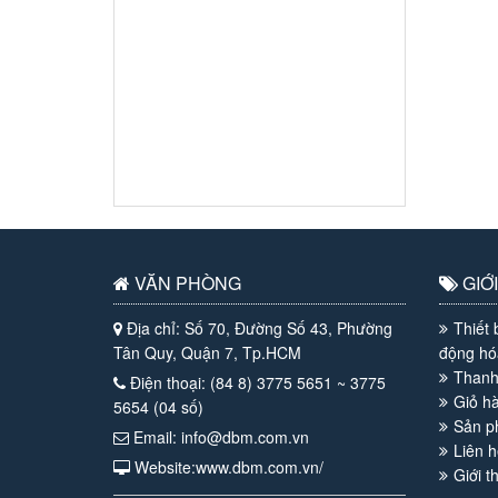
VĂN PHÒNG
GIỚI
Địa chỉ: Số 70, Đường Số 43, Phường
Thiết 
Tân Quy, Quận 7, Tp.HCM
động hó
Thanh
Điện thoại: (84 8) 3775 5651 ~ 3775
Giỏ h
5654 (04 số)
Sản 
Email: info@dbm.com.vn
Liên h
Website:www.dbm.com.vn/
Giới t