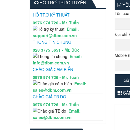
HỖ TRỢ TRỰC TUYẾN
YÊU
Tên của
HỖ TRỢ KỸ THUẬT
0976 974 726 - Mr. Tuấn
Email:
Địa chỉ 
support@dbm.com.vn
THÔNG TIN CHUNG
028 3775 5651 - Mr. Đức
Mobile (
Email:
info@dbm.com.vn
CHÀO GIÁ CẢM BIẾN
0976 974 726 - Mr. Tuấn
Email:
sales@dbm.com.vn
SẢN
CHÀO GIÁ TB ĐO
0976 974 726 - Mr. Tuấn
Email:
sales@dbm.com.vn