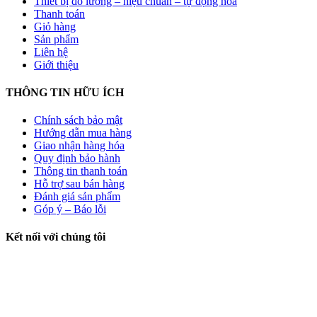
Thiết bị đo lường – hiệu chuẩn – tự động hóa
Thanh toán
Giỏ hàng
Sản phẩm
Liên hệ
Giới thiệu
THÔNG TIN HỮU ÍCH
Chính sách bảo mật
Hướng dẫn mua hàng
Giao nhận hàng hóa
Quy định bảo hành
Thông tin thanh toán
Hỗ trợ sau bán hàng
Đánh giá sản phẩm
Góp ý – Báo lỗi
Kết nối với chúng tôi