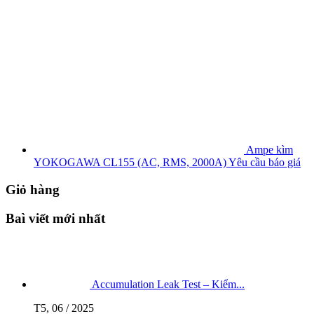
Ampe kìm
YOKOGAWA CL155 (AC, RMS, 2000A)
Yêu cầu báo giá
Giỏ hàng
Baì viết mới nhất
Accumulation Leak Test – Kiểm...
T5, 06 / 2025