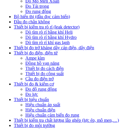
Đo Mô Men Xoắn
Đo Tải trọng
Đo rung động
Bộ hiển thị (đầu đọc cảm biến)
Đầu đo chân không
Thiết bị kiểm tra rò rỉ (leak detector)
Dò tìm rò rỉ bằng khí Heli
Dò tìm rò rỉ bằng khí Hydro
Dò tìm rò rỉ khí gas lạnh
Thiết bị đo trở kháng dây cáp điện, dây điện
Thiết bị đo điện, điện tử
Ampe kìm
Đồng hồ vạn năng
Thiết bị đo cách điện
Thiết bị đo công suất
Cầu đo điện trở
Thiết bị đo & kiểm cơ
Đo độ rung động
Đo lực
Thiết bị hiệu chuẩn
Hiệu chuẩn áp suất
Hiệu chuẩn điện
Hiệu chuẩn cảm biến đo rung
Thiết bị kiểm tra chất lượng lắp ghép (lực ép, mô men,…)
Thiết bị đo môi trường