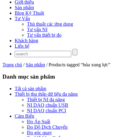
Giới thiệu
Sản phẩm
Blog Kỹ Thuật
Tư Vấn
Thủ thuật các ứng dụng
Tư vấn NI
Tư vấn thiết bị đo
Khách hàng
Liên hệ
Trang chủ
/
Sản phẩm
/ Products tagged “búa xung lực”
Danh mục sản phẩm
Tất cả sản phẩm
Thiết bị thu thập dữ liệu đa năng
Thiết bị NI đa năng
NI DAQ chuẩn USB
NI DAQ chuẩn PCI
Cảm Biến
Đo Áp Suất
Đo Độ Dịch Chuyển
Đo góc quay