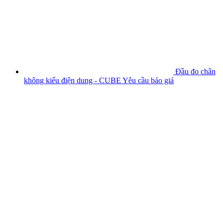
Đầu đo chân
không kiểu điện dung - CUBE
Yêu cầu báo giá