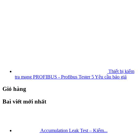
Thiết bị kiểm
tra mạng PROFIBUS - Profibus Tester 5
Yêu cầu báo giá
Giỏ hàng
Baì viết mới nhất
Accumulation Leak Test – Kiểm...