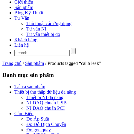
Giới thiệu
Sản phẩm
Blog Kỹ Thuật
Tư Vấn
Thủ thuật các ứng dụng
Tư vấn NI
Tư vấn thiết bị đo
Khách hàng
Liên hệ
Trang chủ
/
Sản phẩm
/ Products tagged “calib leak”
Danh mục sản phẩm
Tất cả sản phẩm
Thiết bị thu thập dữ liệu đa năng
Thiết bị NI đa năng
NI DAQ chuẩn USB
NI DAQ chuẩn PCI
Cảm Biến
Đo Áp Suất
Đo Độ Dịch Chuyển
Đo góc quay