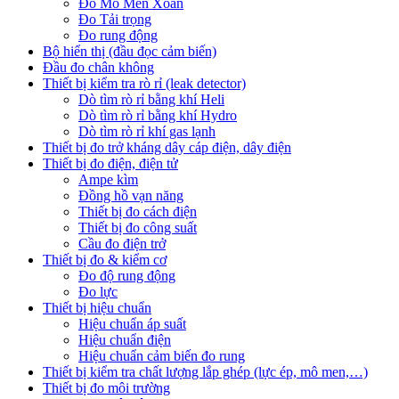
Đo Mô Men Xoắn
Đo Tải trọng
Đo rung động
Bộ hiển thị (đầu đọc cảm biến)
Đầu đo chân không
Thiết bị kiểm tra rò rỉ (leak detector)
Dò tìm rò rỉ bằng khí Heli
Dò tìm rò rỉ bằng khí Hydro
Dò tìm rò rỉ khí gas lạnh
Thiết bị đo trở kháng dây cáp điện, dây điện
Thiết bị đo điện, điện tử
Ampe kìm
Đồng hồ vạn năng
Thiết bị đo cách điện
Thiết bị đo công suất
Cầu đo điện trở
Thiết bị đo & kiểm cơ
Đo độ rung động
Đo lực
Thiết bị hiệu chuẩn
Hiệu chuẩn áp suất
Hiệu chuẩn điện
Hiệu chuẩn cảm biến đo rung
Thiết bị kiểm tra chất lượng lắp ghép (lực ép, mô men,…)
Thiết bị đo môi trường