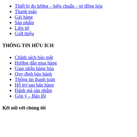
Thiết bị đo lường – hiệu chuẩn – tự động hóa
Thanh toán
Giỏ hàng
Sản phẩm
Liên hệ
Giới thiệu
THÔNG TIN HỮU ÍCH
Chính sách bảo mật
Hướng dẫn mua hàng
Giao nhận hàng hóa
Quy định bảo hành
Thông tin thanh toán
Hỗ trợ sau bán hàng
Đánh giá sản phẩm
Góp ý – Báo lỗi
Kết nối với chúng tôi