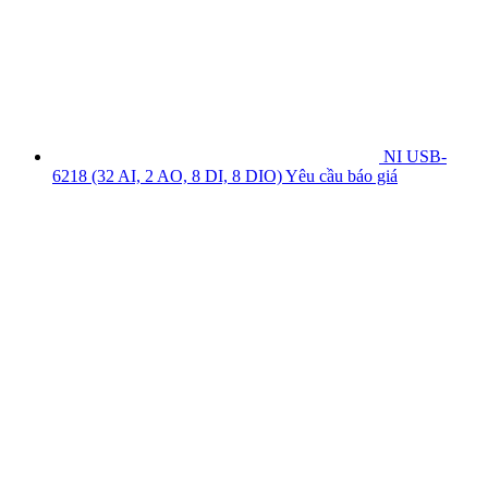
NI USB-
6218 (32 AI, 2 AO, 8 DI, 8 DIO)
Yêu cầu báo giá