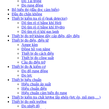
Đo Tải trọng
Đo rung động
Bộ hiển thị (đầu đọc cảm biến)
Đầu đo chân không
Thiết bị kiểm tra rò rỉ (leak detector)
Dò tìm rò rỉ bằng khí Heli
Dò tìm rò rỉ bằng khí Hydro
Dò tìm rò rỉ khí gas lạnh
Thiết bị đo trở kháng dây cáp điện, dây điện
Thiết bị đo điện, điện tử
Ampe kìm
Đồng hồ vạn năng
Thiết bị đo cách điện
Thiết bị đo công suất
Cầu đo điện trở
Thiết bị đo & kiểm cơ
Đo độ rung động
Đo lực
Thiết bị hiệu chuẩn
Hiệu chuẩn áp suất
Hiệu chuẩn điện
Hiệu chuẩn cảm biến đo rung
Thiết bị kiểm tra chất lượng lắp ghép (lực ép, mô men,…)
Thiết bị đo môi trường
Đo nhiệt độ