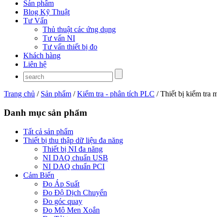
Sản phẩm
Blog Kỹ Thuật
Tư Vấn
Thủ thuật các ứng dụng
Tư vấn NI
Tư vấn thiết bị đo
Khách hàng
Liên hệ
Trang chủ
/
Sản phẩm
/
Kiểm tra - phân tích PLC
/ Thiết bị kiểm tr
Danh mục sản phẩm
Tất cả sản phẩm
Thiết bị thu thập dữ liệu đa năng
Thiết bị NI đa năng
NI DAQ chuẩn USB
NI DAQ chuẩn PCI
Cảm Biến
Đo Áp Suất
Đo Độ Dịch Chuyển
Đo góc quay
Đo Mô Men Xoắn