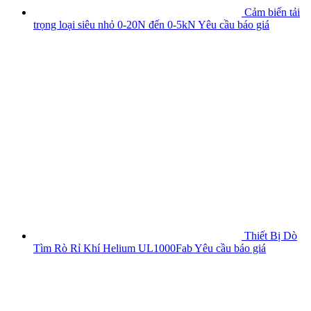
Cảm biến tải
trọng loại siêu nhỏ 0-20N đến 0-5kN
Yêu cầu báo giá
Thiết Bị Dò
Tìm Rò Rỉ Khí Helium UL1000Fab
Yêu cầu báo giá