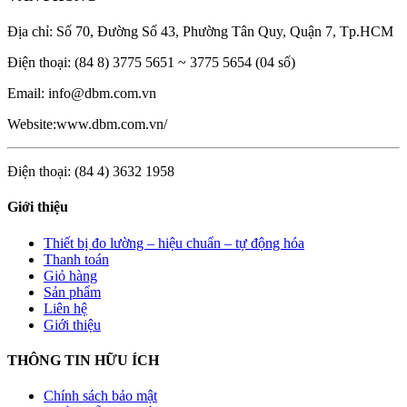
Địa chỉ: Số 70, Đường Số 43, Phường Tân Quy, Quận 7, Tp.HCM
Điện thoại: (84 8) 3775 5651 ~ 3775 5654 (04 số)
Email: info@dbm.com.vn
Website:www.dbm.com.vn/
Điện thoại: (84 4) 3632 1958
Giới thiệu
Thiết bị đo lường – hiệu chuẩn – tự động hóa
Thanh toán
Giỏ hàng
Sản phẩm
Liên hệ
Giới thiệu
THÔNG TIN HỮU ÍCH
Chính sách bảo mật