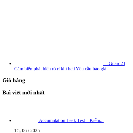
T-Guard2 |
Cảm biến phát hiện rò rỉ khí heli
Yêu cầu báo giá
Giỏ hàng
Baì viết mới nhất
Accumulation Leak Test – Kiểm...
T5, 06 / 2025