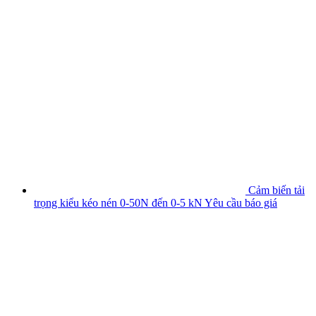
Cảm biến tải
trọng kiểu kéo nén 0-50N đến 0-5 kN
Yêu cầu báo giá