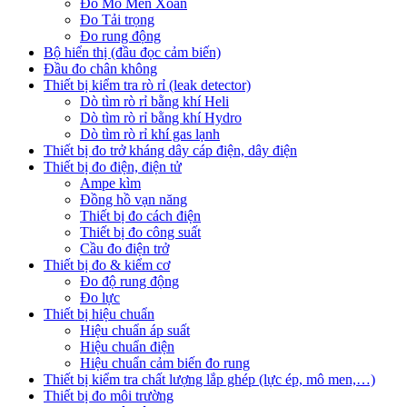
Đo Mô Men Xoắn
Đo Tải trọng
Đo rung động
Bộ hiển thị (đầu đọc cảm biến)
Đầu đo chân không
Thiết bị kiểm tra rò rỉ (leak detector)
Dò tìm rò rỉ bằng khí Heli
Dò tìm rò rỉ bằng khí Hydro
Dò tìm rò rỉ khí gas lạnh
Thiết bị đo trở kháng dây cáp điện, dây điện
Thiết bị đo điện, điện tử
Ampe kìm
Đồng hồ vạn năng
Thiết bị đo cách điện
Thiết bị đo công suất
Cầu đo điện trở
Thiết bị đo & kiểm cơ
Đo độ rung động
Đo lực
Thiết bị hiệu chuẩn
Hiệu chuẩn áp suất
Hiệu chuẩn điện
Hiệu chuẩn cảm biến đo rung
Thiết bị kiểm tra chất lượng lắp ghép (lực ép, mô men,…)
Thiết bị đo môi trường