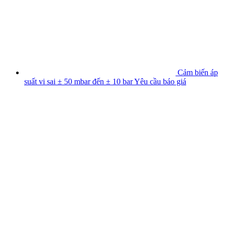
Cảm biến áp
suất vi sai ± 50 mbar đến ± 10 bar
Yêu cầu báo giá