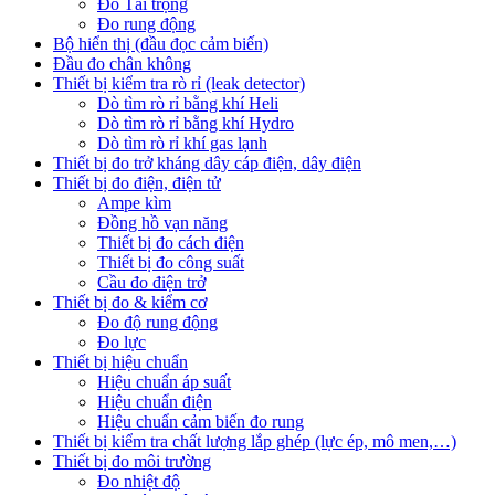
Đo Tải trọng
Đo rung động
Bộ hiển thị (đầu đọc cảm biến)
Đầu đo chân không
Thiết bị kiểm tra rò rỉ (leak detector)
Dò tìm rò rỉ bằng khí Heli
Dò tìm rò rỉ bằng khí Hydro
Dò tìm rò rỉ khí gas lạnh
Thiết bị đo trở kháng dây cáp điện, dây điện
Thiết bị đo điện, điện tử
Ampe kìm
Đồng hồ vạn năng
Thiết bị đo cách điện
Thiết bị đo công suất
Cầu đo điện trở
Thiết bị đo & kiểm cơ
Đo độ rung động
Đo lực
Thiết bị hiệu chuẩn
Hiệu chuẩn áp suất
Hiệu chuẩn điện
Hiệu chuẩn cảm biến đo rung
Thiết bị kiểm tra chất lượng lắp ghép (lực ép, mô men,…)
Thiết bị đo môi trường
Đo nhiệt độ