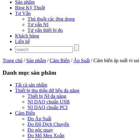
Sản phẩm
Blog Kỹ Thuật
Tư Vấn
Thủ thuật các ứng dụng
Tư vấn NI
Tư vấn thiết bị đo
Khách hàng
Liên hệ
Trang chủ
/
Sản phẩm
/
Cảm Biến
/
Áp Suất
/ Cảm biến áp suất vi sa
Danh mục sản phẩm
Tất cả sản phẩm
Thiết bị thu thập dữ liệu đa năng
Thiết bị NI đa năng
NI DAQ chuẩn USB
NI DAQ chuẩn PCI
Cảm Biến
Đo Áp Suất
Đo Độ Dịch Chuyển
Đo góc quay
Đo Mô Men Xoắn