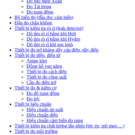
Đo Mô Men Xoắn
Đo Tải trọng
Đo rung động
Bộ hiển thị (đầu đọc cảm biến)
Đầu đo chân không
Thiết bị kiểm tra rò rỉ (leak detector)
Dò tìm rò rỉ bằng khí Heli
Dò tìm rò rỉ bằng khí Hydro
Dò tìm rò rỉ khí gas lạnh
Thiết bị đo trở kháng dây cáp điện, dây điện
Thiết bị đo điện, điện tử
Ampe kìm
Đồng hồ vạn năng
Thiết bị đo cách điện
Thiết bị đo công suất
Cầu đo điện trở
Thiết bị đo & kiểm cơ
Đo độ rung động
Đo lực
Thiết bị hiệu chuẩn
Hiệu chuẩn áp suất
Hiệu chuẩn điện
Hiệu chuẩn cảm biến đo rung
Thiết bị kiểm tra chất lượng lắp ghép (lực ép, mô men,…)
Thiết bị đo môi trường