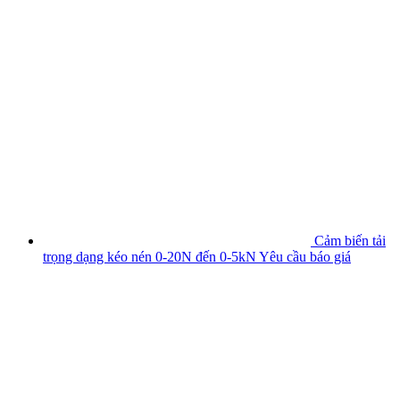
Cảm biến tải
trọng dạng kéo nén 0-20N đến 0-5kN
Yêu cầu báo giá