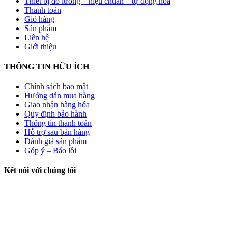
Thiết bị đo lường – hiệu chuẩn – tự động hóa
Thanh toán
Giỏ hàng
Sản phẩm
Liên hệ
Giới thiệu
THÔNG TIN HỮU ÍCH
Chính sách bảo mật
Hướng dẫn mua hàng
Giao nhận hàng hóa
Quy định bảo hành
Thông tin thanh toán
Hỗ trợ sau bán hàng
Đánh giá sản phẩm
Góp ý – Báo lỗi
Kết nối với chúng tôi