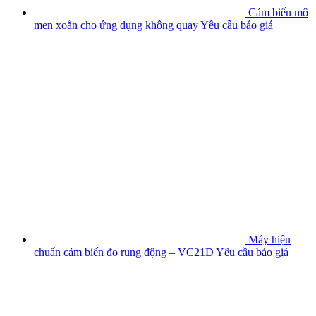
Cảm biến mô
men xoắn cho ứng dụng không quay
Yêu cầu báo giá
Máy hiệu
chuẩn cảm biến đo rung động – VC21D
Yêu cầu báo giá