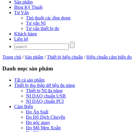
Sản phẩm
Blog Kỹ Thuật
Tư Vấn
Thủ thuật các ứng dụng
Tư vấn NI
Tư vấn thiết bị đo
Khách hàng
Liên hệ
Trang chủ
/
Sản phẩm
/
Thiết bị hiệu chuẩn
/
Hiệu chuẩn cảm biến đo
Danh mục sản phẩm
Tất cả sản phẩm
Thiết bị thu thập dữ liệu đa năng
Thiết bị NI đa năng
NI DAQ chuẩn USB
NI DAQ chuẩn PCI
Cảm Biến
Đo Áp Suất
Đo Độ Dịch Chuyển
Đo góc quay
Đo Mô Men Xoắn