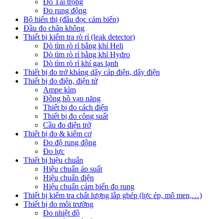
Đo Tải trọng
Đo rung động
Bộ hiển thị (đầu đọc cảm biến)
Đầu đo chân không
Thiết bị kiểm tra rò rỉ (leak detector)
Dò tìm rò rỉ bằng khí Heli
Dò tìm rò rỉ bằng khí Hydro
Dò tìm rò rỉ khí gas lạnh
Thiết bị đo trở kháng dây cáp điện, dây điện
Thiết bị đo điện, điện tử
Ampe kìm
Đồng hồ vạn năng
Thiết bị đo cách điện
Thiết bị đo công suất
Cầu đo điện trở
Thiết bị đo & kiểm cơ
Đo độ rung động
Đo lực
Thiết bị hiệu chuẩn
Hiệu chuẩn áp suất
Hiệu chuẩn điện
Hiệu chuẩn cảm biến đo rung
Thiết bị kiểm tra chất lượng lắp ghép (lực ép, mô men,…)
Thiết bị đo môi trường
Đo nhiệt độ