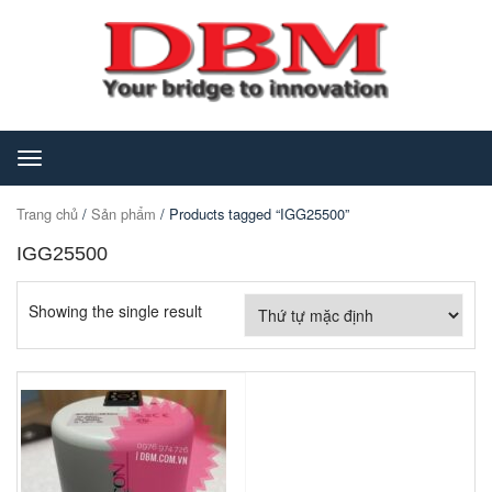
Toggle
navigation
Trang chủ
/
Sản phẩm
/ Products tagged “IGG25500”
IGG25500
Showing the single result