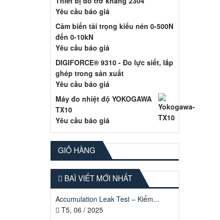
Thiết bị đo trở kháng 2304
Yêu cầu báo giá
Cảm biến tải trọng kiểu nén 0-500N
đến 0-10kN
Yêu cầu báo giá
DIGIFORCE® 9310 - Đo lực siết, lắp
ghép trong sản xuất
Yêu cầu báo giá
Máy đo nhiệt độ YOKOGAWA
TX10
Yêu cầu báo giá
GIỎ HÀNG
BAÌ VIẾT MỚI NHẤT
Accumulation Leak Test – Kiểm...
T5, 06 / 2025