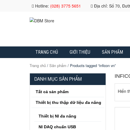
Hotline:
(028) 3775 5651
Địa chỉ: Số 70, Đư
TRANG CHỦ
GIỚI THIỆU
SẢN PHẨM
Trang chủ
/
Sản phẩm
/ Products tagged “inficon vn”
INFIC
DANH MỤC SẢN PHẨM
Hiển th
Tất cả sản phẩm
Thiết bị thu thập dữ liệu đa năng
Thiết bị NI đa năng
NI DAQ chuẩn USB