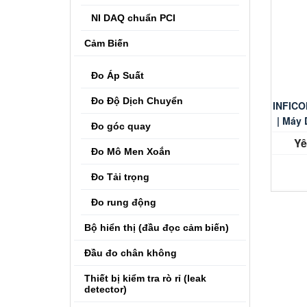
NI DAQ chuẩn PCI
Cảm Biến
Đo Áp Suất
Đo Độ Dịch Chuyển
INFICO
| Máy 
Đo góc quay
Yê
Đo Mô Men Xoắn
Đo Tải trọng
Đo rung động
Bộ hiển thị (đầu đọc cảm biến)
Đầu đo chân không
Thiết bị kiểm tra rò rỉ (leak
detector)