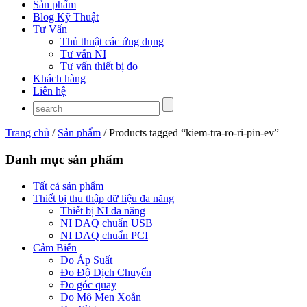
Sản phẩm
Blog Kỹ Thuật
Tư Vấn
Thủ thuật các ứng dụng
Tư vấn NI
Tư vấn thiết bị đo
Khách hàng
Liên hệ
Trang chủ
/
Sản phẩm
/ Products tagged “kiem-tra-ro-ri-pin-ev”
Danh mục sản phẩm
Tất cả sản phẩm
Thiết bị thu thập dữ liệu đa năng
Thiết bị NI đa năng
NI DAQ chuẩn USB
NI DAQ chuẩn PCI
Cảm Biến
Đo Áp Suất
Đo Độ Dịch Chuyển
Đo góc quay
Đo Mô Men Xoắn