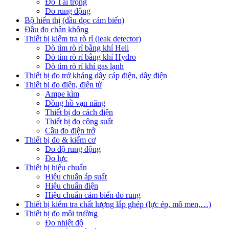
Đo Tải trọng
Đo rung động
Bộ hiển thị (đầu đọc cảm biến)
Đầu đo chân không
Thiết bị kiểm tra rò rỉ (leak detector)
Dò tìm rò rỉ bằng khí Heli
Dò tìm rò rỉ bằng khí Hydro
Dò tìm rò rỉ khí gas lạnh
Thiết bị đo trở kháng dây cáp điện, dây điện
Thiết bị đo điện, điện tử
Ampe kìm
Đồng hồ vạn năng
Thiết bị đo cách điện
Thiết bị đo công suất
Cầu đo điện trở
Thiết bị đo & kiểm cơ
Đo độ rung động
Đo lực
Thiết bị hiệu chuẩn
Hiệu chuẩn áp suất
Hiệu chuẩn điện
Hiệu chuẩn cảm biến đo rung
Thiết bị kiểm tra chất lượng lắp ghép (lực ép, mô men,…)
Thiết bị đo môi trường
Đo nhiệt độ