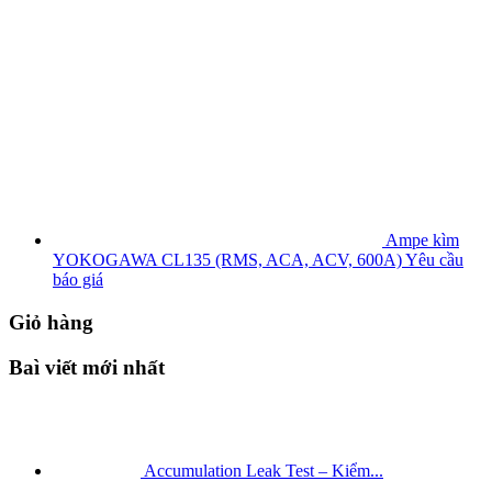
Ampe kìm
YOKOGAWA CL135 (RMS, ACA, ACV, 600A)
Yêu cầu
báo giá
Giỏ hàng
Baì viết mới nhất
Accumulation Leak Test – Kiểm...