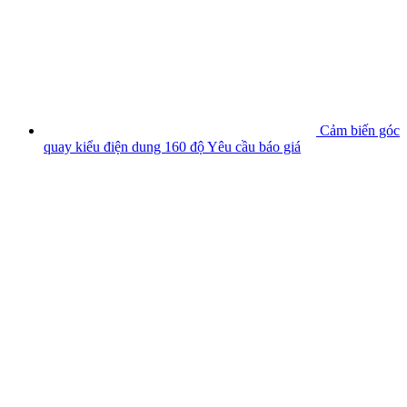
Cảm biến góc
quay kiểu điện dung 160 độ
Yêu cầu báo giá