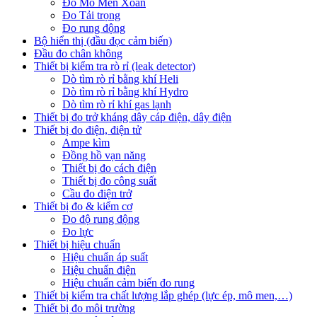
Đo Mô Men Xoắn
Đo Tải trọng
Đo rung động
Bộ hiển thị (đầu đọc cảm biến)
Đầu đo chân không
Thiết bị kiểm tra rò rỉ (leak detector)
Dò tìm rò rỉ bằng khí Heli
Dò tìm rò rỉ bằng khí Hydro
Dò tìm rò rỉ khí gas lạnh
Thiết bị đo trở kháng dây cáp điện, dây điện
Thiết bị đo điện, điện tử
Ampe kìm
Đồng hồ vạn năng
Thiết bị đo cách điện
Thiết bị đo công suất
Cầu đo điện trở
Thiết bị đo & kiểm cơ
Đo độ rung động
Đo lực
Thiết bị hiệu chuẩn
Hiệu chuẩn áp suất
Hiệu chuẩn điện
Hiệu chuẩn cảm biến đo rung
Thiết bị kiểm tra chất lượng lắp ghép (lực ép, mô men,…)
Thiết bị đo môi trường