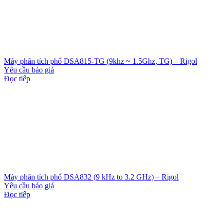
Máy phân tích phổ DSA815-TG (9khz ~ 1.5Ghz, TG) – Rigol
Yêu cầu báo giá
Đọc tiếp
Máy phân tích phổ DSA832 (9 kHz to 3.2 GHz) – Rigol
Yêu cầu báo giá
Đọc tiếp