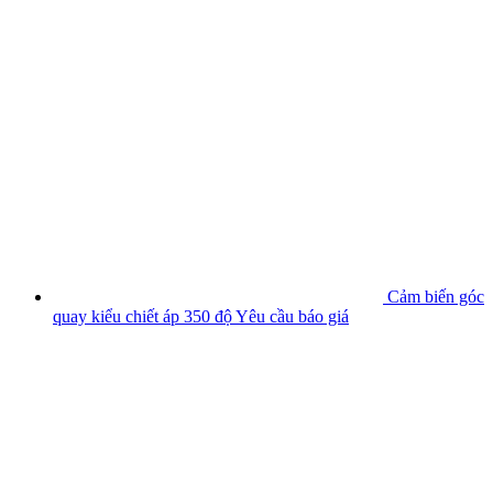
Cảm biến góc
quay kiểu chiết áp 350 độ
Yêu cầu báo giá