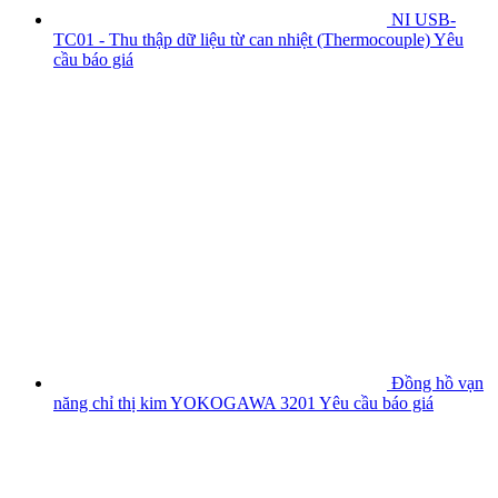
NI USB-
TC01 - Thu thập dữ liệu từ can nhiệt (Thermocouple)
Yêu
cầu báo giá
Đồng hồ vạn
năng chỉ thị kim YOKOGAWA 3201
Yêu cầu báo giá