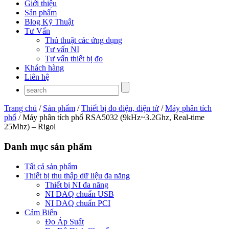
Giới thiệu
Sản phẩm
Blog Kỹ Thuật
Tư Vấn
Thủ thuật các ứng dụng
Tư vấn NI
Tư vấn thiết bị đo
Khách hàng
Liên hệ
Trang chủ
/
Sản phẩm
/
Thiết bị đo điện, điện tử
/
Máy phân tích
phổ
/ Máy phân tích phổ RSA5032 (9kHz~3.2Ghz, Real-time
25Mhz) – Rigol
Danh mục sản phẩm
Tất cả sản phẩm
Thiết bị thu thập dữ liệu đa năng
Thiết bị NI đa năng
NI DAQ chuẩn USB
NI DAQ chuẩn PCI
Cảm Biến
Đo Áp Suất