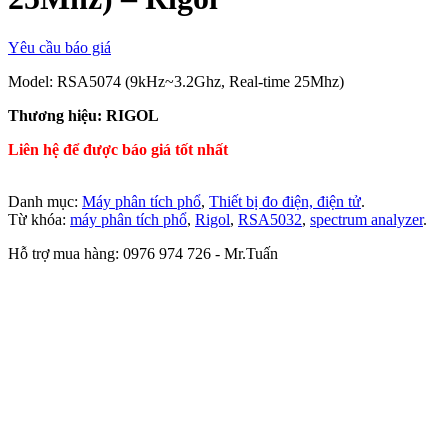
Yêu cầu báo giá
Model: RSA5074 (9kHz~3.2Ghz, Real-time 25Mhz)
Thương hiệu: RIGOL
Liên hệ để được báo giá tốt nhất
Danh mục:
Máy phân tích phổ
,
Thiết bị đo điện, điện tử
.
Từ khóa:
máy phân tích phổ
,
Rigol
,
RSA5032
,
spectrum analyzer
.
Hỗ trợ mua hàng: 0976 974 726 - Mr.Tuấn