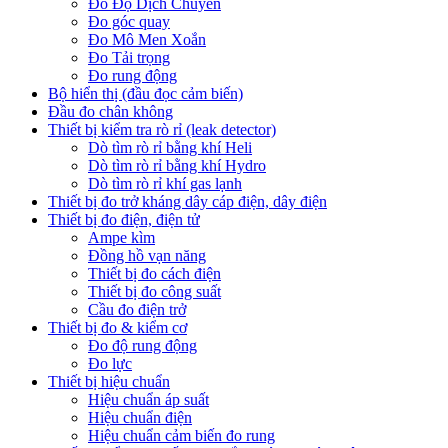
Đo Độ Dịch Chuyển
Đo góc quay
Đo Mô Men Xoắn
Đo Tải trọng
Đo rung động
Bộ hiển thị (đầu đọc cảm biến)
Đầu đo chân không
Thiết bị kiểm tra rò rỉ (leak detector)
Dò tìm rò rỉ bằng khí Heli
Dò tìm rò rỉ bằng khí Hydro
Dò tìm rò rỉ khí gas lạnh
Thiết bị đo trở kháng dây cáp điện, dây điện
Thiết bị đo điện, điện tử
Ampe kìm
Đồng hồ vạn năng
Thiết bị đo cách điện
Thiết bị đo công suất
Cầu đo điện trở
Thiết bị đo & kiểm cơ
Đo độ rung động
Đo lực
Thiết bị hiệu chuẩn
Hiệu chuẩn áp suất
Hiệu chuẩn điện
Hiệu chuẩn cảm biến đo rung