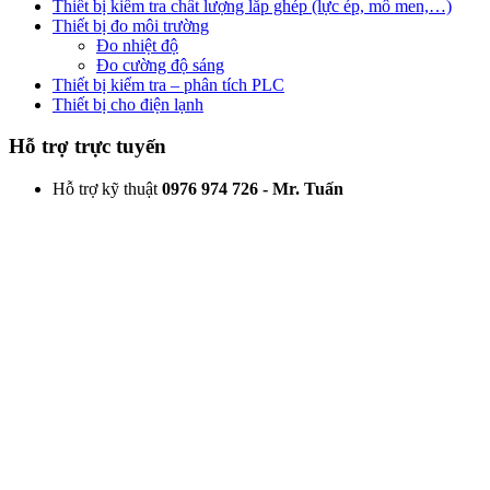
Thiết bị kiểm tra chất lượng lắp ghép (lực ép, mô men,…)
Thiết bị đo môi trường
Đo nhiệt độ
Đo cường độ sáng
Thiết bị kiểm tra – phân tích PLC
Thiết bị cho điện lạnh
Hỗ trợ trực tuyến
Hỗ trợ kỹ thuật
0976 974 726 - Mr. Tuấn