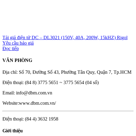
Tải giả điện tử DC – DL3021 (150V, 40A, 200W, 15kHZ) Rigol
Yêu cầu báo giá
Đọc tiếp
VĂN PHÒNG
Địa chỉ: Số 70, Đường Số 43, Phường Tân Quy, Quận 7, Tp.HCM
Điện thoại: (84 8) 3775 5651 ~ 3775 5654 (04 số)
Email: info@dbm.com.vn
Website:www.dbm.com.vn/
Điện thoại: (84 4) 3632 1958
Giới thiệu