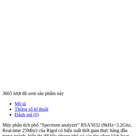
3665 lượt đã xem sản phẩm này
Mô tả
Thông số kĩ thuật
Đánh giá (0)
Máy phân tích phổ “Spectrum analyzer” RSA5032 (9kHz~3.2Ghz,
Real-time 25Mhz) của Rigol có hiệu suất thời gian thực hàng đầu
trong ngành, hiển thị dữ liệu phong phú và các tùy chọn kích hoạt