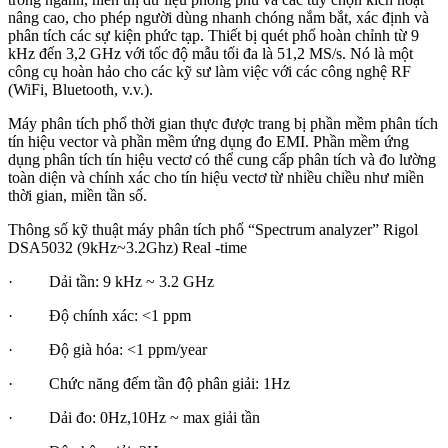
nâng cao, cho phép người dùng nhanh chóng nắm bắt, xác định và
phân tích các sự kiện phức tạp. Thiết bị quét phổ hoàn chỉnh từ 9
kHz đến 3,2 GHz với tốc độ mẫu tối đa là 51,2 MS/s. Nó là một
công cụ hoàn hảo cho các kỹ sư làm việc với các công nghệ RF
(WiFi, Bluetooth, v.v.).
Máy phân tích phổ thời gian thực được trang bị phần mềm phân tích
tín hiệu vector và phần mềm ứng dụng đo EMI. Phần mềm ứng
dụng phân tích tín hiệu vectơ có thể cung cấp phân tích và đo lường
toàn diện và chính xác cho tín hiệu vectơ từ nhiều chiều như miền
thời gian, miền tần số.
Thông số kỹ thuật máy phân tích phổ “Spectrum analyzer” Rigol
DSA5032 (9kHz~3.2Ghz) Real -time
· Dải tần: 9 kHz ~ 3.2 GHz
· Độ chính xác: <1 ppm
· Độ già hóa: <1 ppm/year
· Chức năng đếm tần độ phân giải: 1Hz
· Dải đo: 0Hz,10Hz ~ max giải tần