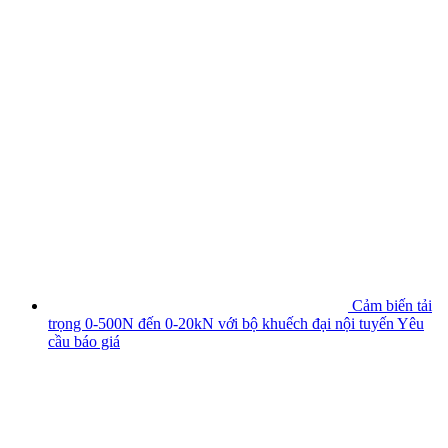
Cảm biến tải
trọng 0-500N đến 0-20kN với bộ khuếch đại nội tuyến
Yêu
cầu báo giá