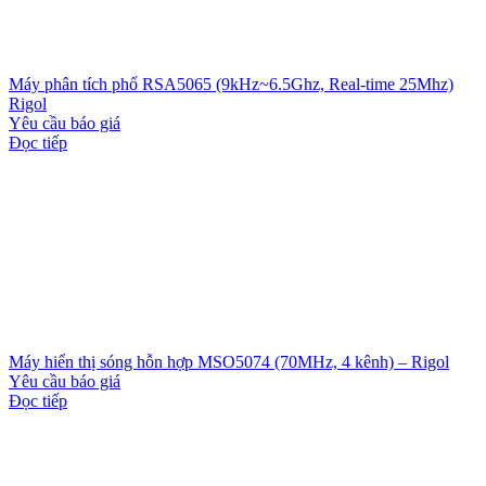
Máy phân tích phổ RSA5065 (9kHz~6.5Ghz, Real-time 25Mhz)
Rigol
Yêu cầu báo giá
Đọc tiếp
Máy hiển thị sóng hỗn hợp MSO5074 (70MHz, 4 kênh) – Rigol
Yêu cầu báo giá
Đọc tiếp