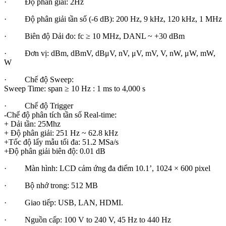
· Độ phân giải: 2Hz
· Độ phân giải tần số (-6 dB): 200 Hz, 9 kHz, 120 kHz, 1 MHz
· Biên độ Dải đo: fc ≥ 10 MHz, DANL ~ +30 dBm
· Đơn vị: dBm, dBmV, dBμV, nV, μV, mV, V, nW, μW, mW,
W
· Chế độ Sweep:
Sweep Time: span ≥ 10 Hz : 1 ms to 4,000 s
· Chế độ Trigger
-Chế độ phân tích tần số Real-time:
+ Dải tần: 25Mhz
+ Độ phân giải: 251 Hz ~ 62.8 kHz
+Tốc độ lấy mẫu tối đa: 51.2 MSa/s
+Độ phân giải biên độ: 0.01 dB
· Màn hình: LCD cảm ứng đa điểm 10.1’, 1024 × 600 pixel
· Bộ nhớ trong: 512 MB
· Giao tiếp: USB, LAN, HDMI.
· Nguồn cấp: 100 V to 240 V, 45 Hz to 440 Hz