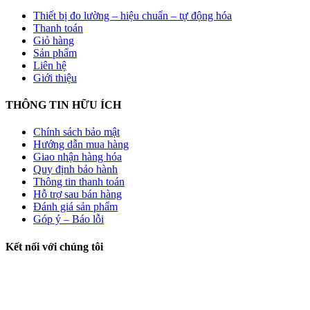
Thiết bị đo lường – hiệu chuẩn – tự động hóa
Thanh toán
Giỏ hàng
Sản phẩm
Liên hệ
Giới thiệu
THÔNG TIN HỮU ÍCH
Chính sách bảo mật
Hướng dẫn mua hàng
Giao nhận hàng hóa
Quy định bảo hành
Thông tin thanh toán
Hỗ trợ sau bán hàng
Đánh giá sản phẩm
Góp ý – Báo lỗi
Kết nối với chúng tôi