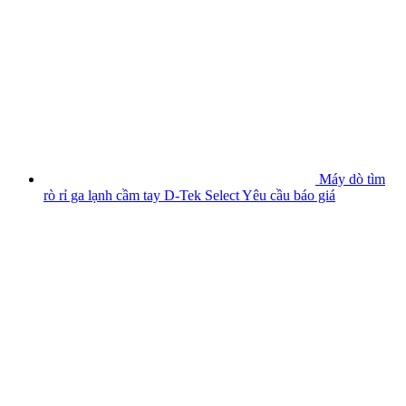
Máy dò tìm
rò rỉ ga lạnh cầm tay D-Tek Select
Yêu cầu báo giá