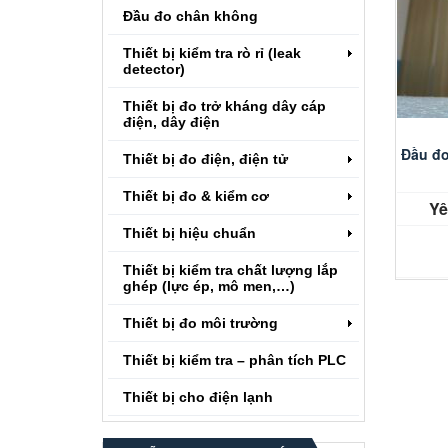
Đầu đo chân không
Thiết bị kiểm tra rò rỉ (leak
detector)
Thiết bị đo trở kháng dây cáp
điện, dây điện
Đầu đo
Thiết bị đo điện, điện tử
Thiết bị đo & kiểm cơ
Yê
Thiết bị hiệu chuẩn
Thiết bị kiểm tra chất lượng lắp
ghép (lực ép, mô men,…)
Thiết bị đo môi trường
Thiết bị kiểm tra – phân tích PLC
Thiết bị cho điện lạnh