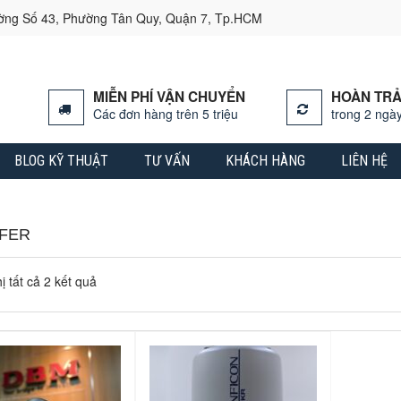
ường Số 43, Phường Tân Quy, Quận 7, Tp.HCM
MIỄN PHÍ VẬN CHUYỂN
HOÀN TRẢ
Các đơn hàng trên 5 triệu
trong 2 ngày
BLOG KỸ THUẬT
TƯ VẤN
KHÁCH HÀNG
LIÊN HỆ
FFER
ị tất cả 2 kết quả