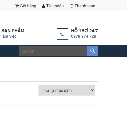
Giỏ hàng
Tài khoản
Thanh toán
 SẢN PHẨM
HỖ TRỢ 24/7
 làm việc
0976 974 726