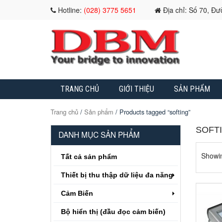
Hotline:
(028) 3775 5651
Địa chỉ: Số 70, Đ
TRANG CHỦ
GIỚI THIỆU
SẢN PHẨM
Trang chủ
/
Sản phẩm
/ Products tagged “softing”
SOFT
DANH MỤC SẢN PHẨM
Showin
Tất cả sản phẩm
Thiết bị thu thập dữ liệu đa năng
Cảm Biến
Bộ hiển thị (đầu đọc cảm biến)