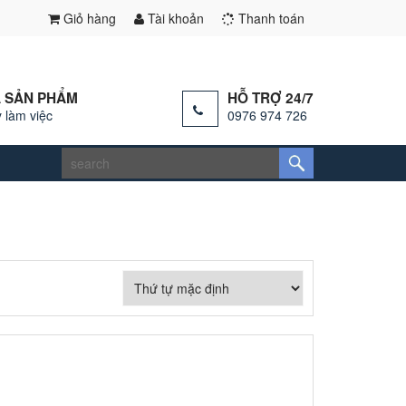
Giỏ hàng
Tài khoản
Thanh toán
 SẢN PHẨM
HỖ TRỢ 24/7
 làm việc
0976 974 726