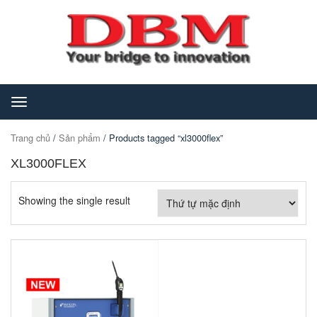
Toggle
navigation
Trang chủ
/
Sản phẩm
/ Products tagged “xl3000flex”
XL3000FLEX
Showing the single result