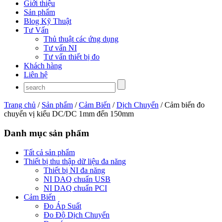
Giới thiệu
Sản phẩm
Blog Kỹ Thuật
Tư Vấn
Thủ thuật các ứng dụng
Tư vấn NI
Tư vấn thiết bị đo
Khách hàng
Liên hệ
Trang chủ
/
Sản phẩm
/
Cảm Biến
/
Dịch Chuyển
/ Cảm biến đo
chuyển vị kiểu DC/DC 1mm đến 150mm
Danh mục sản phẩm
Tất cả sản phẩm
Thiết bị thu thập dữ liệu đa năng
Thiết bị NI đa năng
NI DAQ chuẩn USB
NI DAQ chuẩn PCI
Cảm Biến
Đo Áp Suất
Đo Độ Dịch Chuyển