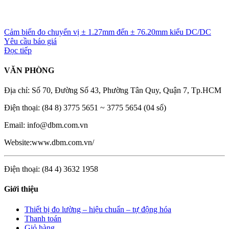
Cảm biến đo chuyển vị ± 1.27mm đến ± 76.20mm kiểu DC/DC
Yêu cầu báo giá
Đọc tiếp
VĂN PHÒNG
Địa chỉ: Số 70, Đường Số 43, Phường Tân Quy, Quận 7, Tp.HCM
Điện thoại: (84 8) 3775 5651 ~ 3775 5654 (04 số)
Email: info@dbm.com.vn
Website:www.dbm.com.vn/
Điện thoại: (84 4) 3632 1958
Giới thiệu
Thiết bị đo lường – hiệu chuẩn – tự động hóa
Thanh toán
Giỏ hàng