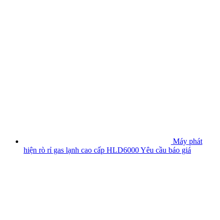
Máy phát
hiện rò rỉ gas lạnh cao cấp HLD6000
Yêu cầu báo giá