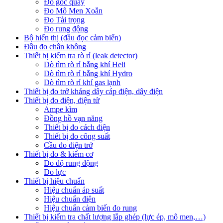
Đo góc quay
Đo Mô Men Xoắn
Đo Tải trọng
Đo rung động
Bộ hiển thị (đầu đọc cảm biến)
Đầu đo chân không
Thiết bị kiểm tra rò rỉ (leak detector)
Dò tìm rò rỉ bằng khí Heli
Dò tìm rò rỉ bằng khí Hydro
Dò tìm rò rỉ khí gas lạnh
Thiết bị đo trở kháng dây cáp điện, dây điện
Thiết bị đo điện, điện tử
Ampe kìm
Đồng hồ vạn năng
Thiết bị đo cách điện
Thiết bị đo công suất
Cầu đo điện trở
Thiết bị đo & kiểm cơ
Đo độ rung động
Đo lực
Thiết bị hiệu chuẩn
Hiệu chuẩn áp suất
Hiệu chuẩn điện
Hiệu chuẩn cảm biến đo rung
Thiết bị kiểm tra chất lượng lắp ghép (lực ép, mô men,…)