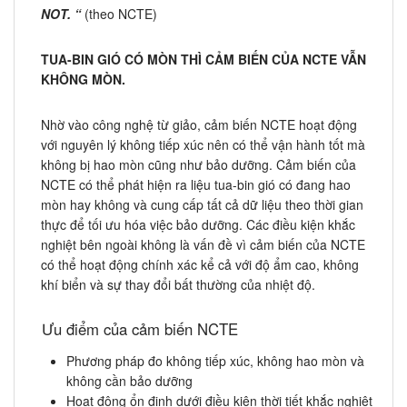
NOT. “
(theo NCTE)
TUA-BIN GIÓ CÓ MÒN THÌ CẢM BIẾN CỦA NCTE VẪN
KHÔNG MÒN.
Nhờ vào công nghệ từ giảo, cảm biến NCTE hoạt động
với nguyên lý không tiếp xúc nên có thể vận hành tốt mà
không bị hao mòn cũng như bảo dưỡng. Cảm biến của
NCTE có thể phát hiện ra liệu tua-bin gió có đang hao
mòn hay không và cung cấp tất cả dữ liệu theo thời gian
thực để tối ưu hóa việc bảo dưỡng. Các điều kiện khắc
nghiệt bên ngoài không là vấn đề vì cảm biến của NCTE
có thể hoạt động chính xác kể cả với độ ẩm cao, không
khí biển và sự thay đổi bất thường của nhiệt độ.
Ưu điểm của cảm biến NCTE
Phương pháp đo không tiếp xúc, không hao mòn và
không cần bảo dưỡng
Hoạt động ổn định dưới điều kiện thời tiết khắc nghiệt