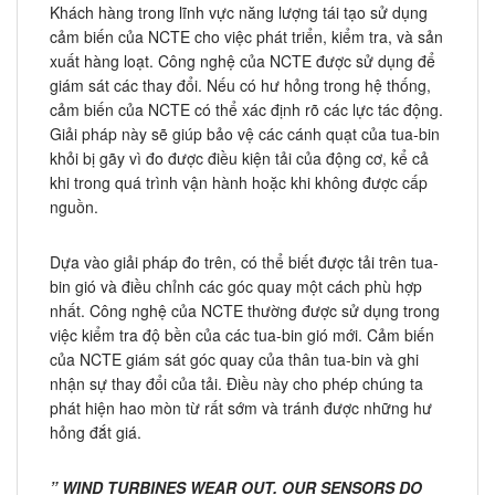
Khách hàng trong lĩnh vực năng lượng tái tạo sử dụng
cảm biến của NCTE cho việc phát triển, kiểm tra, và sản
xuất hàng loạt. Công nghệ của NCTE được sử dụng để
giám sát các thay đổi. Nếu có hư hỏng trong hệ thống,
cảm biến của NCTE có thể xác định rõ các lực tác động.
Giải pháp này sẽ giúp bảo vệ các cánh quạt của tua-bin
khỏi bị gãy vì đo được điều kiện tải của động cơ, kể cả
khi trong quá trình vận hành hoặc khi không được cấp
nguồn.
Dựa vào giải pháp đo trên, có thể biết được tải trên tua-
bin gió và điều chỉnh các góc quay một cách phù hợp
nhất. Công nghệ của NCTE thường được sử dụng trong
việc kiểm tra độ bền của các tua-bin gió mới. Cảm biến
của NCTE giám sát góc quay của thân tua-bin và ghi
nhận sự thay đổi của tải. Điều này cho phép chúng ta
phát hiện hao mòn từ rất sớm và tránh được những hư
hỏng đắt giá.
” WIND TURBINES WEAR OUT. OUR SENSORS DO