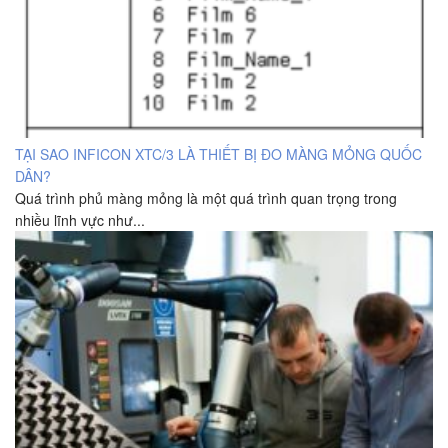
TẠI SAO INFICON XTC/3 LÀ THIẾT BỊ ĐO MÀNG MỎNG QUỐC
DÂN?
Quá trình phủ màng mỏng là một quá trình quan trọng trong
nhiều lĩnh vực như...