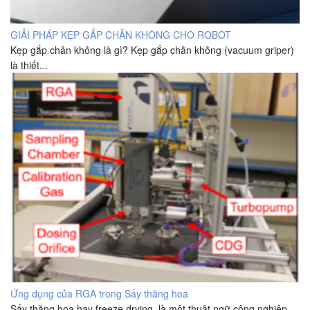
GIẢI PHÁP KẸP GẮP CHÂN KHÔNG CHO ROBOT
Kẹp gắp chân không là gì? Kẹp gắp chân không (vacuum griper)
là thiết...
Ứng dụng của RGA trong Sấy thăng hoa
Sấy thăng hoa hay freeze drying, là một thuật ngữ công nghiệp,