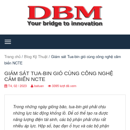
Toggle
navigation
Trang chủ
/
Blog Kỹ Thuật
/ Giám sát Tua-bin gió cùng công nghệ cảm
biến NCTE
GIÁM SÁT TUA-BIN GIÓ CÙNG CÔNG NGHỆ
CẢM BIẾN NCTE
T4, 02 / 2023
batuan
3395 lượt đã xem
Trong những ngày giông bão, tua-bin gió phải chịu
những lực tác động khổng lồ. Để có thể tạo ra được
năng lượng điện tái sinh, các bộ phận phải chịu rất
nhiều áp lực. Hộp số, bạc đạn ổ trục và các bộ phận