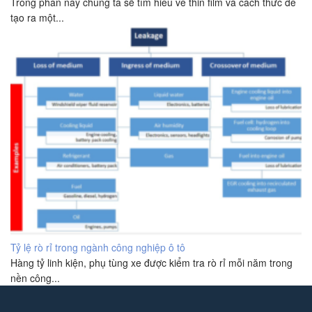
Trong phần này chúng ta sẽ tìm hiểu về thin film và cách thức để
tạo ra một...
Tỷ lệ rò rỉ trong ngành công nghiệp ô tô
Hàng tỷ linh kiện, phụ tùng xe được kiểm tra rò rỉ mỗi năm trong
nền công...