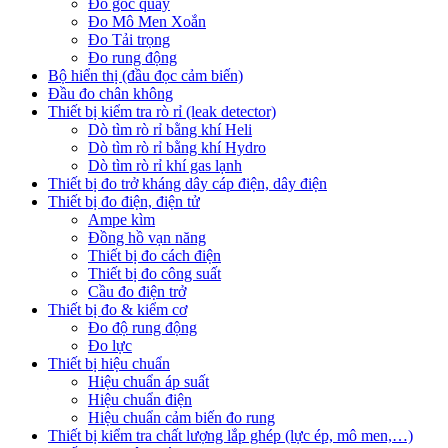
Đo góc quay
Đo Mô Men Xoắn
Đo Tải trọng
Đo rung động
Bộ hiển thị (đầu đọc cảm biến)
Đầu đo chân không
Thiết bị kiểm tra rò rỉ (leak detector)
Dò tìm rò rỉ bằng khí Heli
Dò tìm rò rỉ bằng khí Hydro
Dò tìm rò rỉ khí gas lạnh
Thiết bị đo trở kháng dây cáp điện, dây điện
Thiết bị đo điện, điện tử
Ampe kìm
Đồng hồ vạn năng
Thiết bị đo cách điện
Thiết bị đo công suất
Cầu đo điện trở
Thiết bị đo & kiểm cơ
Đo độ rung động
Đo lực
Thiết bị hiệu chuẩn
Hiệu chuẩn áp suất
Hiệu chuẩn điện
Hiệu chuẩn cảm biến đo rung
Thiết bị kiểm tra chất lượng lắp ghép (lực ép, mô men,…)