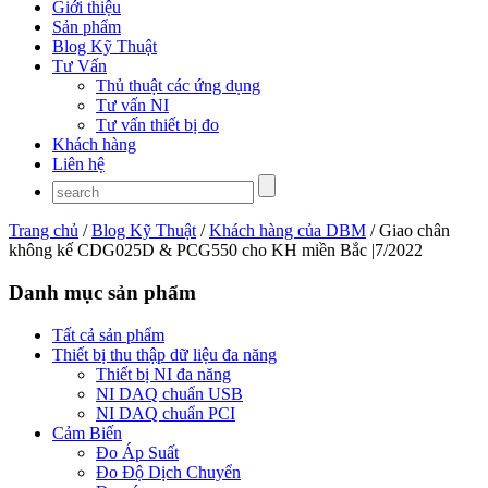
Giới thiệu
Sản phẩm
Blog Kỹ Thuật
Tư Vấn
Thủ thuật các ứng dụng
Tư vấn NI
Tư vấn thiết bị đo
Khách hàng
Liên hệ
Trang chủ
/
Blog Kỹ Thuật
/
Khách hàng của DBM
/ Giao chân
không kế CDG025D & PCG550 cho KH miền Bắc |7/2022
Danh mục sản phẩm
Tất cả sản phẩm
Thiết bị thu thập dữ liệu đa năng
Thiết bị NI đa năng
NI DAQ chuẩn USB
NI DAQ chuẩn PCI
Cảm Biến
Đo Áp Suất
Đo Độ Dịch Chuyển