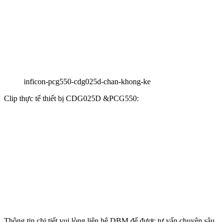
inficon-pcg550-cdg025d-chan-khong-ke
Clip thực tế thiết bị CDG025D &PCG550:
Thông tin chi tiết vui lòng liên hệ DBM để được tư vấn chuyên sâu