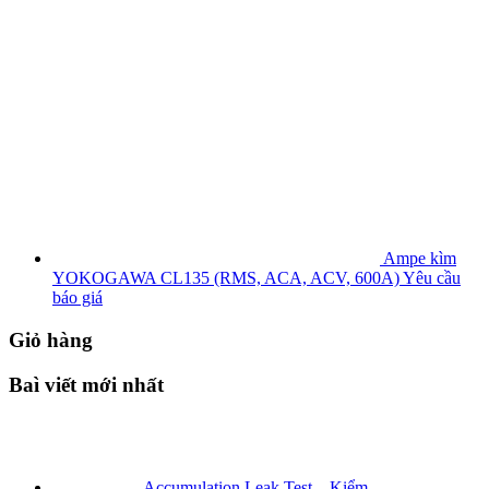
Ampe kìm
YOKOGAWA CL135 (RMS, ACA, ACV, 600A)
Yêu cầu
báo giá
Giỏ hàng
Baì viết mới nhất
Accumulation Leak Test – Kiểm...