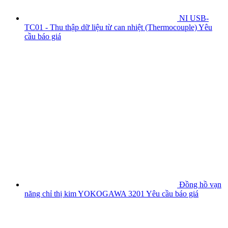
NI USB-
TC01 - Thu thập dữ liệu từ can nhiệt (Thermocouple)
Yêu
cầu báo giá
Đồng hồ vạn
năng chỉ thị kim YOKOGAWA 3201
Yêu cầu báo giá