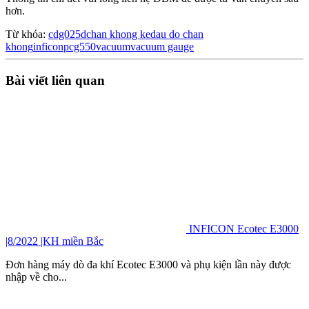
hơn.
Từ khóa:
cdg025d
chan khong ke
dau do chan
khong
inficon
pcg550
vacuum
vacuum gauge
Bài viết liên quan
INFICON Ecotec E3000
|8/2022 |KH miền Bắc
Đơn hàng máy dò đa khí Ecotec E3000 và phụ kiện lần này được
nhập về cho...