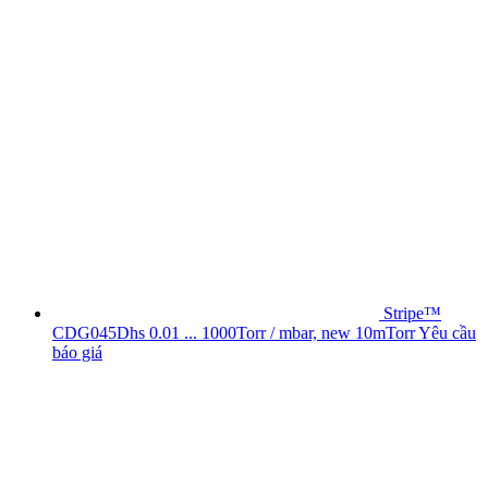
Stripe™
CDG045Dhs 0.01 ... 1000Torr / mbar, new 10mTorr
Yêu cầu
báo giá