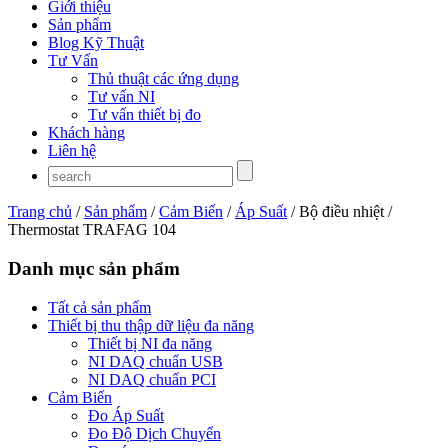
Giới thiệu
Sản phẩm
Blog Kỹ Thuật
Tư Vấn
Thủ thuật các ứng dụng
Tư vấn NI
Tư vấn thiết bị đo
Khách hàng
Liên hệ
Trang chủ
/
Sản phẩm
/
Cảm Biến
/
Áp Suất
/ Bộ điều nhiệt /
Thermostat TRAFAG 104
Danh mục sản phẩm
Tất cả sản phẩm
Thiết bị thu thập dữ liệu đa năng
Thiết bị NI đa năng
NI DAQ chuẩn USB
NI DAQ chuẩn PCI
Cảm Biến
Đo Áp Suất
Đo Độ Dịch Chuyển