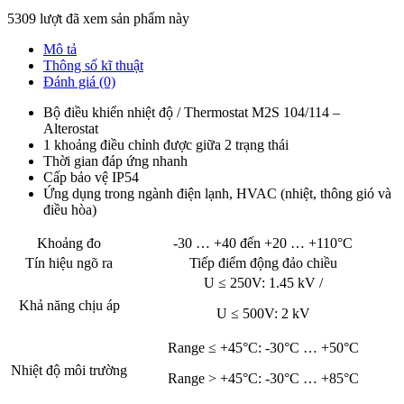
5309 lượt đã xem sản phẩm này
Mô tả
Thông số kĩ thuật
Đánh giá (0)
Bộ điều khiển nhiệt độ / Thermostat M2S 104/114 –
Alterostat
1 khoảng điều chỉnh được giữa 2 trạng thái
Thời gian đáp ứng nhanh
Cấp bảo vệ IP54
Ứng dụng trong ngành điện lạnh, HVAC (nhiệt, thông gió và
điều hòa)
Khoảng đo
-30 … +40 đến +20 … +110°C
Tín hiệu ngõ ra
Tiếp điểm động đảo chiều
U ≤ 250V: 1.45 kV /
Khả năng chịu áp
U ≤ 500V: 2 kV
Range ≤ +45°C: -30°C … +50°C
Nhiệt độ môi trường
Range > +45°C: -30°C … +85°C