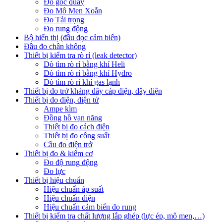
Đo góc quay
Đo Mô Men Xoắn
Đo Tải trọng
Đo rung động
Bộ hiển thị (đầu đọc cảm biến)
Đầu đo chân không
Thiết bị kiểm tra rò rỉ (leak detector)
Dò tìm rò rỉ bằng khí Heli
Dò tìm rò rỉ bằng khí Hydro
Dò tìm rò rỉ khí gas lạnh
Thiết bị đo trở kháng dây cáp điện, dây điện
Thiết bị đo điện, điện tử
Ampe kìm
Đồng hồ vạn năng
Thiết bị đo cách điện
Thiết bị đo công suất
Cầu đo điện trở
Thiết bị đo & kiểm cơ
Đo độ rung động
Đo lực
Thiết bị hiệu chuẩn
Hiệu chuẩn áp suất
Hiệu chuẩn điện
Hiệu chuẩn cảm biến đo rung
Thiết bị kiểm tra chất lượng lắp ghép (lực ép, mô men,…)