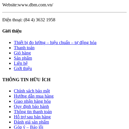
Website:www.dbm.com.vn/
Điện thoại: (84 4) 3632 1958
Giới thiệu
Thiết bị đo lường – hiệu chuẩn – tự động hóa
Thanh toán
Giỏ hàng
Sản phẩm
Liên hệ
Giới thiệu
THÔNG TIN HỮU ÍCH
Chính sách bảo mật
Hướng dẫn mua hàng
Giao nhận hàng hóa
Quy định bảo hành
Thông tin thanh toán
Hỗ trợ sau bán hàng
Đánh giá sản phẩm
Góp ý – Báo lỗi