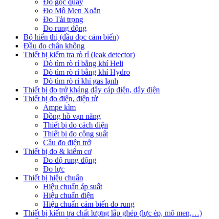
Đo góc quay
Đo Mô Men Xoắn
Đo Tải trọng
Đo rung động
Bộ hiển thị (đầu đọc cảm biến)
Đầu đo chân không
Thiết bị kiểm tra rò rỉ (leak detector)
Dò tìm rò rỉ bằng khí Heli
Dò tìm rò rỉ bằng khí Hydro
Dò tìm rò rỉ khí gas lạnh
Thiết bị đo trở kháng dây cáp điện, dây điện
Thiết bị đo điện, điện tử
Ampe kìm
Đồng hồ vạn năng
Thiết bị đo cách điện
Thiết bị đo công suất
Cầu đo điện trở
Thiết bị đo & kiểm cơ
Đo độ rung động
Đo lực
Thiết bị hiệu chuẩn
Hiệu chuẩn áp suất
Hiệu chuẩn điện
Hiệu chuẩn cảm biến đo rung
Thiết bị kiểm tra chất lượng lắp ghép (lực ép, mô men,…)