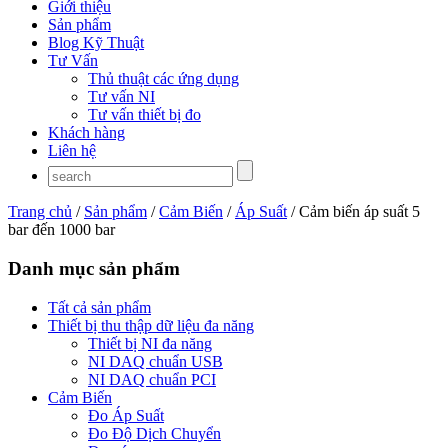
Giới thiệu
Sản phẩm
Blog Kỹ Thuật
Tư Vấn
Thủ thuật các ứng dụng
Tư vấn NI
Tư vấn thiết bị đo
Khách hàng
Liên hệ
Trang chủ
/
Sản phẩm
/
Cảm Biến
/
Áp Suất
/ Cảm biến áp suất 5
bar đến 1000 bar
Danh mục sản phẩm
Tất cả sản phẩm
Thiết bị thu thập dữ liệu đa năng
Thiết bị NI đa năng
NI DAQ chuẩn USB
NI DAQ chuẩn PCI
Cảm Biến
Đo Áp Suất
Đo Độ Dịch Chuyển