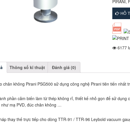
PIRANI
,
HỖ T
6177 l
tả
Thông số kĩ thuật
Đánh giá (0)
 chân không Pirani PSG500 sử dụng công nghệ Pirani tiên tiến nhất trê
hành phần cảm biến làm từ thép không rỉ, thiết kế nhỏ gọn để sử dụng
 như mạ PVD, đúc chân không …
pháp thay thế trực tiếp cho dòng TTR-91 / TTR-96 Leybold vacuum gau