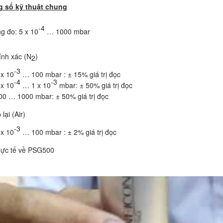
 số kỹ thuật chung
-4
g đo: 5 x 10
… 1000 mbar
ính xác (N
)
2
-3
 x 10
… 100 mbar : ± 15% giá trị đọc
-4
-3
 x 10
… 1 x 10
mbar: ± 50% giá trị đọc
00 … 1000
mbar: ± 50% giá trị đọc
lại (Air)
-3
 x 10
… 100 mbar : ± 2% giá trị đọc
thực tế về PSG500