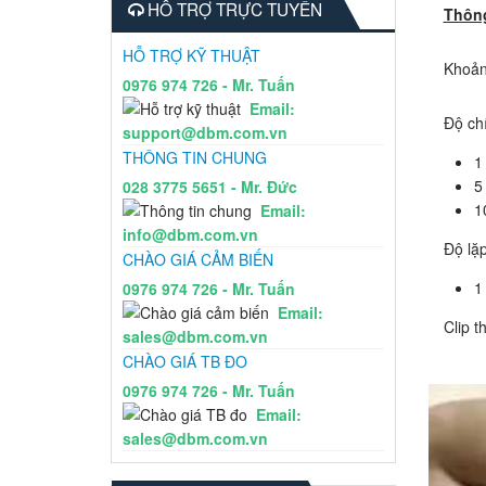
HỖ TRỢ TRỰC TUYẾN
Thông
HỖ TRỢ KỸ THUẬT
Khoản
0976 974 726 - Mr. Tuấn
Email:
Độ ch
support@dbm.com.vn
THÔNG TIN CHUNG
1
5
028 3775 5651 - Mr. Đức
1
Email:
info@dbm.com.vn
Độ lặp 
CHÀO GIÁ CẢM BIẾN
1
0976 974 726 - Mr. Tuấn
Email:
Clip 
sales@dbm.com.vn
CHÀO GIÁ TB ĐO
0976 974 726 - Mr. Tuấn
Email:
sales@dbm.com.vn