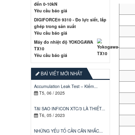
đến 0-10kN
Yêu cầu báo giá
DIGIFORCE® 9310 - Đo lực siết, lắp
ghép trong sản xuất
Yêu cầu báo giá
Máy đo nhiệt độ YOKOGAWA
TX10
Yêu cầu báo giá
BAÌ VIẾT MỚI NHẤT
Accumulation Leak Test – Kiểm...
T5, 06 / 2025
TẠI SAO INFICON XTC/3 LÀ THIẾT...
T6, 05 / 2023
NHỮNG YẾU TỐ CẦN CÂN NHẮC...