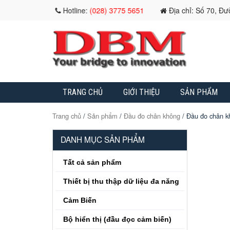
Hotline:
(028) 3775 5651
Địa chỉ: Số 70, Đ
TRANG CHỦ
GIỚI THIỆU
SẢN PHẨM
Trang chủ
/
Sản phẩm
/
Đầu đo chân không
/ Đầu đo chân k
DANH MỤC SẢN PHẨM
Tất cả sản phẩm
Thiết bị thu thập dữ liệu đa năng
Cảm Biến
Bộ hiển thị (đầu đọc cảm biến)