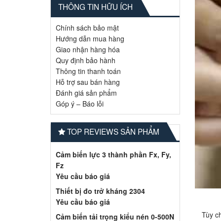
THÔNG TIN HỮU ÍCH
Chính sách bảo mật
Hướng dẫn mua hàng
Giao nhận hàng hóa
Quy định bảo hành
Thông tin thanh toán
Hỗ trợ sau bán hàng
Đánh giá sản phẩm
Góp ý – Báo lỗi
TOP REVIEWS SẢN PHẨM
Cảm biến lực 3 thành phần Fx, Fy,
Fz
Yêu cầu báo giá
Thiết bị đo trở kháng 2304
Yêu cầu báo giá
Tùy c
Cảm biến tải trọng kiểu nén 0-500N