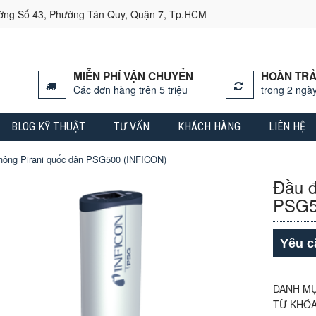
ường Số 43, Phường Tân Quy, Quận 7, Tp.HCM
MIỄN PHÍ VẬN CHUYỂN
HOÀN TRẢ
Các đơn hàng trên 5 triệu
trong 2 ngày
BLOG KỸ THUẬT
TƯ VẤN
KHÁCH HÀNG
LIÊN HỆ
hông Pirani quốc dân PSG500 (INFICON)
Đầu đ
PSG5
Yêu c
DANH M
TỪ KHÓ