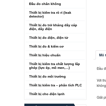
Đầu đo chân không
Thiết bị kiểm tra rò rỉ (leak
detector)
Thiết bị đo trở kháng dây cáp
điện, dây điện
Thiết bị đo điện, điện tử
Thiết bị đo & kiểm cơ
Mô 
Thiết bị hiệu chuẩn
Thiết bị kiểm tra chất lượng lắp
ghép (lực ép, mô men,…)
Đầu đo
Thiết bị đo môi trường
Với t
không
Thiết bị kiểm tra – phân tích PLC
Thiết bị cho điện lạnh
Giải 