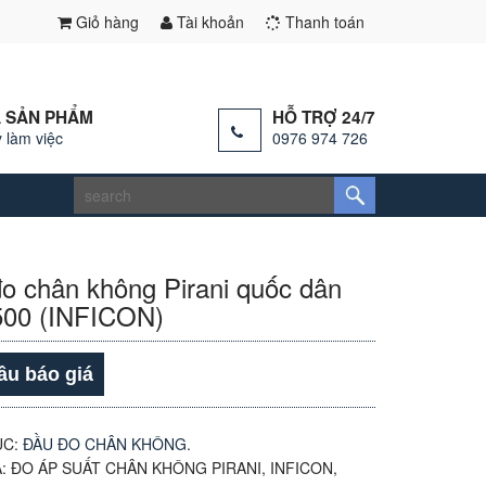
Giỏ hàng
Tài khoản
Thanh toán
 SẢN PHẨM
HỖ TRỢ 24/7
 làm việc
0976 974 726
o chân không Pirani quốc dân
00 (INFICON)
ầu báo giá
ỤC:
ĐẦU ĐO CHÂN KHÔNG
.
A:
ĐO ÁP SUẤT CHÂN KHÔNG PIRANI
,
INFICON
,