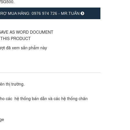
PSG500
.
RỢ MUA HÀNG: 0976 974 726 - MR.TUẤN
ượt đã xem sản phẩm này
n thị trường.
 cho các hệ thống bán dẫn và các hệ thống chân
ge