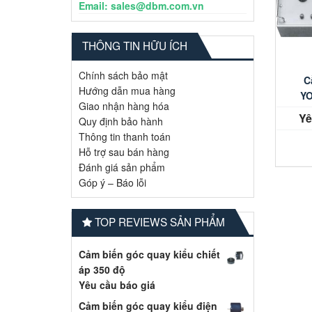
Email: sales@dbm.com.vn
THÔNG TIN HỮU ÍCH
Chính sách bảo mật
C
Hướng dẫn mua hàng
Y
Giao nhận hàng hóa
Yê
Quy định bảo hành
Thông tin thanh toán
Hỗ trợ sau bán hàng
Đánh giá sản phẩm
Góp ý – Báo lỗi
TOP REVIEWS SẢN PHẨM
Cảm biến góc quay kiểu chiết
áp 350 độ
Yêu cầu báo giá
Cảm biến góc quay kiểu điện