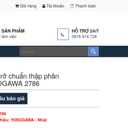
Giỏ hàng
Tài khoản
Thanh toán
 SẢN PHẨM
HỖ TRỢ 24/7
 làm việc
0976 974 726
trở chuẩn thập phân
OGAWA 2786
ầu báo giá
786
hiệu: YOKOGAWA - Nhật