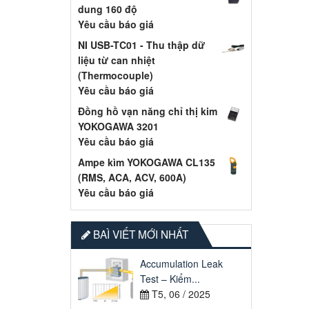
dung 160 độ
Yêu cầu báo giá
NI USB-TC01 - Thu thập dữ
liệu từ can nhiệt
(Thermocouple)
Yêu cầu báo giá
Đồng hồ vạn năng chỉ thị kim
YOKOGAWA 3201
Yêu cầu báo giá
Ampe kìm YOKOGAWA CL135
(RMS, ACA, ACV, 600A)
Yêu cầu báo giá
BAÌ VIẾT MỚI NHẤT
Accumulation Leak
Test – Kiểm...
T5, 06 / 2025