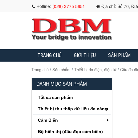
Hotline:
(028) 3775 5651
Địa chỉ: Số 70, Đ
TRANG CHỦ
GIỚI THIỆU
SẢN PHẨM
Trang chủ
/
Sản phẩm
/
Thiết bị đo điện, điện tử
/
Cầu đo đi
DANH MỤC SẢN PHẨM
Tất cả sản phẩm
Thiết bị thu thập dữ liệu đa năng
Cảm Biến
Bộ hiển thị (đầu đọc cảm biến)