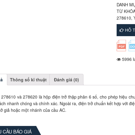
DANH M
TỪ KHÓ
278610
,
HỖ T
5996 l
tả
Thông số kĩ thuật
Đánh giá (0)
 278610 và 278620 là hộp điện trở thập phân 6 số, cho phép hiệu chu
ách nhanh chóng và chính xác. Ngoài ra, điện trở chuẩn kết hợp với đ
trở giả hoặc một nhánh của cầu AC.
 CẦU BÁO GIÁ