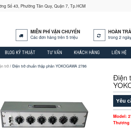
ường Số 43, Phường Tân Quy, Quận 7, Tp.HCM
MIỄN PHÍ VẬN CHUYỂN
HOÀN TRẢ
Các đơn hàng trên 5 triệu
trong 2 ngày
BLOG KỸ THUẬT
TƯ VẤN
KHÁCH HÀNG
LIÊN HỆ
ện trở
/ Điện trở chuẩn thập phân YOKOGAWA 2786
Điện 
YOK
Yêu c
Model: 2
Thương 