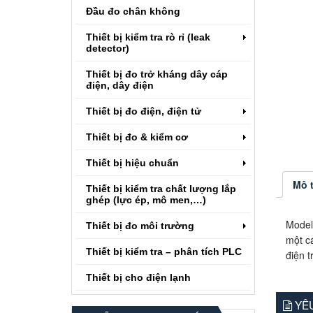
Đầu đo chân không
Thiết bị kiểm tra rò rỉ (leak
detector)
Thiết bị đo trở kháng dây cáp
điện, dây điện
Thiết bị đo điện, điện tử
Thiết bị đo & kiểm cơ
Thiết bị hiệu chuẩn
Mô 
Thiết bị kiểm tra chất lượng lắp
ghép (lực ép, mô men,…)
Model
Thiết bị đo môi trường
một c
Thiết bị kiểm tra – phân tích PLC
điện 
Thiết bị cho điện lạnh
YÊU