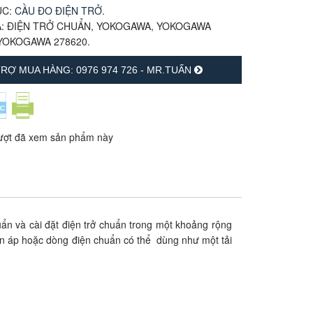
ỤC:
CẦU ĐO ĐIỆN TRỞ
.
A:
ĐIỆN TRỞ CHUẨN
,
YOKOGAWA
,
YOKOGAWA
YOKOGAWA 278620
.
RỢ MUA HÀNG: 0976 974 726 - MR.TUẤN
ượt đã xem sản phẩm này
ẩn và cài đặt điện trở chuẩn trong một khoảng rộng
iện áp hoặc dòng điện chuẩn có thể dùng như một tải