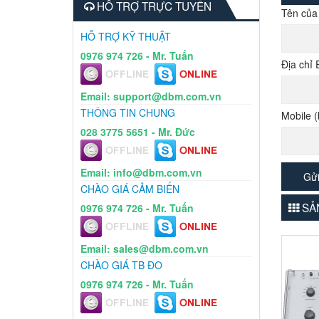
HỖ TRỢ TRỰC TUYẾN
Tên của
HỖ TRỢ KỸ THUẬT
0976 974 726 - Mr. Tuấn
Địa chỉ 
Email: support@dbm.com.vn
THÔNG TIN CHUNG
Mobile (
028 3775 5651 - Mr. Đức
Email: info@dbm.com.vn
CHÀO GIÁ CẢM BIẾN
SẢN
0976 974 726 - Mr. Tuấn
Email: sales@dbm.com.vn
CHÀO GIÁ TB ĐO
0976 974 726 - Mr. Tuấn