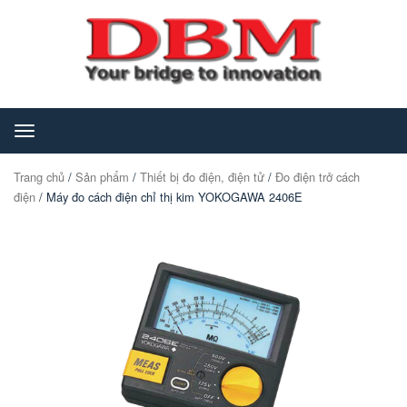
Toggle
navigation
Trang chủ
/
Sản phẩm
/
Thiết bị đo điện, điện tử
/
Đo điện trở cách
điện
/ Máy đo cách điện chỉ thị kim YOKOGAWA 2406E