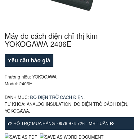
Máy đo cách điện chỉ thị kim
YOKOGAWA 2406E
Yêu cầu báo giá
Thương hiệu: YOKOGAWA
Model: 2406E
DANH MỤC:
ĐO ĐIỆN TRỞ CÁCH ĐIỆN
.
TỪ KHÓA:
ANALOG INSULATION
,
ĐO ĐIỆN TRỞ CÁCH ĐIỆN
,
YOKOGAWA
.
HỖ TRỢ MUA HÀNG: 0976 974 726 - MR.TUẤN