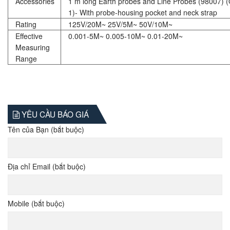
Accessories
1 m long Earth probes and Line Probes (98007) (
1)- With probe-housing pocket and neck strap
Rating
125V/20M~ 25V/5M~ 50V/10M~
Effective
0.001-5M~ 0.005-10M~ 0.01-20M~
Measuring
Range
YÊU CẦU BÁO GIÁ
Tên của Bạn (bắt buộc)
Địa chỉ Email (bắt buộc)
Mobile (bắt buộc)