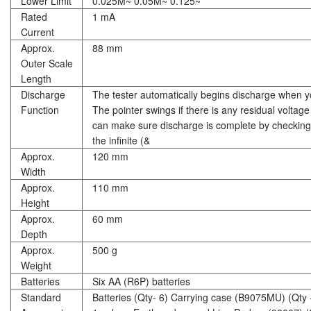
Lower Limit
0.025M~ 0.05M~ 0.125~
Rated
1 mA
Current
Approx.
88 mm
Outer Scale
Length
Discharge
The tester automatically begins discharge when y
Function
The pointer swings if there is any residual voltage 
can make sure discharge is complete by checking 
the infinite (&
Approx.
120 mm
Width
Approx.
110 mm
Height
Approx.
60 mm
Depth
Approx.
500 g
Weight
Batteries
Six AA (R6P) batteries
Standard
Batteries (Qty- 6) Carrying case (B9075MU) (Qty -