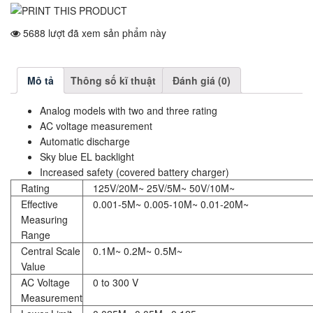
5688 lượt đã xem sản phẩm này
Mô tả
Thông số kĩ thuật
Đánh giá (0)
Analog models with two and three rating
AC voltage measurement
Automatic discharge
Sky blue EL backlight
Increased safety (covered battery charger)
Rating
125V/20M~ 25V/5M~ 50V/10M~
Effective
0.001-5M~ 0.005-10M~ 0.01-20M~
Measuring
Range
Central Scale
0.1M~ 0.2M~ 0.5M~
Value
AC Voltage
0 to 300 V
Measurement