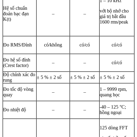
1 – 10 kHz
Hệ số chuẩn
với bộ nhớ cho
đoán bạc đạn
–
–
giá trị bắt đầu
K(t)
1600 rms/peak
Đo RMS/Đỉnh
có/không
có/có
có/có
Đo hệ số đỉnh
–
–
có/có
(Crest factor)
Độ chính xác đo
± 5 % ± 2 số
± 5 % ± 2 số
± 5 % ± 2 số
rung
Đo tốc độ vòng
1 – 9999 rpm,
–
–
quay
quang học
-40 – 125 °C;
Đo nhiệt độ
–
–
hồng ngoại
125 dòng FFT