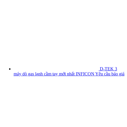
D-TEK 3
máy dò gas lạnh cầm tay mới nhất INFICON
Yêu cầu báo giá