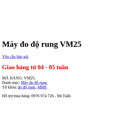
Máy đo độ rung VM25
Yêu cầu báo giá
Giao hàng từ 04 - 05 tuần
MÃ HÀNG:
VM25
.
Danh mục:
Máy đo độ rung
.
Từ khóa:
đo độ rung
,
MMF
.
Hỗ trợ mua hàng: 0976 974 726 - Mr.Tuấn