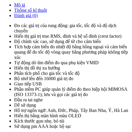
Mô tả
Thông số kĩ thuật
Đánh giá (0)
Đo các giá trị của rung động: gia tốc, tốc độ và độ dịch
chuyển
Hiển thị giá trị true RMS, đỉnh và hệ số đỉnh (crest factor)
Độ chính xác cao, sử dụng đế từ cho cảm biến
Tích hợp cảm biến đo nhiệt độ bằng hồng ngoại và cảm biến
quang để đo tốc độ vòng quay bằng phương pháp không tiếp
xúc
Tự động dò tìm điểm đo qua phụ kiện VMID
Hiển thị đồ thị xu hướng
Phân tích phổ cho gia tốc và tốc độ
Bộ nhớ lên đến 16000 giá trị đo
Giao tiếp USB
Phần mềm PC giúp quản lý điểm đo theo hiệp hội MIMOSA
(ISO 13373-1); lưu và gọi các giá trị đo
Đầu ra tai nghe
Dễ sử dụng
Hỗ trợ ngôn ngữ: Anh, Đức, Pháp, Tây Ban Nha, Ý, Hà Lan
Hiển thị bằng màn hình màu OLED
Kích thước gọn nhẹ, bỏ túi
Sử dụng pin AAA hoặc bộ sạc