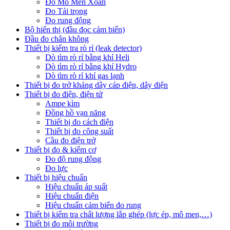
Đo Mô Men Xoắn
Đo Tải trọng
Đo rung động
Bộ hiển thị (đầu đọc cảm biến)
Đầu đo chân không
Thiết bị kiểm tra rò rỉ (leak detector)
Dò tìm rò rỉ bằng khí Heli
Dò tìm rò rỉ bằng khí Hydro
Dò tìm rò rỉ khí gas lạnh
Thiết bị đo trở kháng dây cáp điện, dây điện
Thiết bị đo điện, điện tử
Ampe kìm
Đồng hồ vạn năng
Thiết bị đo cách điện
Thiết bị đo công suất
Cầu đo điện trở
Thiết bị đo & kiểm cơ
Đo độ rung động
Đo lực
Thiết bị hiệu chuẩn
Hiệu chuẩn áp suất
Hiệu chuẩn điện
Hiệu chuẩn cảm biến đo rung
Thiết bị kiểm tra chất lượng lắp ghép (lực ép, mô men,…)
Thiết bị đo môi trường