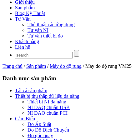
Giới thiệu
Sản phẩm
Blog Kỹ Thuật
Tư Vấn
Thủ thuật các ứng dụng
Tư vấn NI
Tư vấn thiết bị đo
Khách hàng
Liên hệ
Trang chủ
/
Sản phẩm
/
Máy đo độ rung
/ Máy đo độ rung VM25
Danh mục sản phẩm
Tất cả sản phẩm
Thiết bị thu thập dữ liệu đa năng
Thiết bị NI đa năng
NI DAQ chuẩn USB
NI DAQ chuẩn PCI
Cảm Biến
Đo Áp Suất
Đo Độ Dịch Chuyển
Đo góc quay