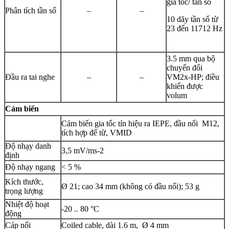
gia tốc/ tần số
Phân tích tần số
–
–
10 dãy tần số từ
23 đến 11712 Hz
3.5 mm qua bộ
chuyển đổi
Đầu ra tai nghe
–
–
VM2x-HP; điều
khiển được
volum
Cảm biến
Cảm biến gia tốc tín hiệu ra IEPE, đầu nối M12,
tích hợp đế từ, VMID
Độ nhạy danh
3,5 mV/ms-2
định
Độ nhạy ngang
< 5 %
Kích thước,
Ø 21; cao 34 mm (không có đầu nối); 53 g
trọng lượng
Nhiệt độ hoạt
-20 .. 80 °C
động
Cáp nối
Coiled cable, dài 1.6 m, Ø 4 mm