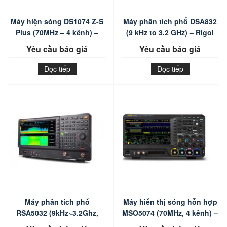
Máy hiện sóng DS1074 Z-S
Máy phân tích phổ DSA832
Plus (70MHz – 4 kênh) –
(9 kHz to 3.2 GHz) – Rigol
RIGOL
Yêu cầu báo giá
Yêu cầu báo giá
Đọc tiếp
Đọc tiếp
Máy phân tích phổ
Máy hiển thị sóng hỗn hợp
RSA5032 (9kHz~3.2Ghz,
MSO5074 (70MHz, 4 kênh) –
Real-time 25Mhz) – Rigol
Rigol