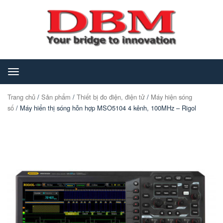
Toggle
navigation
Trang chủ
/
Sản phẩm
/
Thiết bị đo điện, điện tử
/
Máy hiện sóng
số
/ Máy hiển thị sóng hỗn hợp MSO5104 4 kênh, 100MHz – Rigol