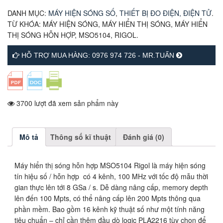
DANH MỤC:
MÁY HIỆN SÓNG SỐ
,
THIẾT BỊ ĐO ĐIỆN, ĐIỆN TỬ
.
TỪ KHÓA:
MÁY HIỆN SÓNG
,
MÁY HIỂN THỊ SÓNG
,
MÁY HIỂN
THỊ SÓNG HỖN HỢP
,
MSO5104
,
RIGOL
.
HỖ TRỢ MUA HÀNG: 0976 974 726 - MR.TUẤN
3700 lượt đã xem sản phẩm này
Mô tả
Thông số kĩ thuật
Đánh giá (0)
Máy hiển thị sóng hỗn hợp MSO5104 Rigol là máy hiện sóng
tín hiệu số / hỗn hợp có 4 kênh, 100 MHz với tốc độ mẫu thời
gian thực lên tới 8 GSa / s. Dễ dàng nâng cấp, memory depth
lên đến 100 Mpts, có thể nâng cấp lên 200 Mpts thông qua
phần mềm. Bao gồm 16 kênh kỹ thuật số như một tính năng
tiêu chuẩn – chỉ cần thêm đầu dò logic PLA2216 tùy chọn để