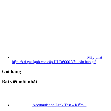
Máy phát
hiện rò rỉ gas lạnh cao cấp HLD6000
Yêu cầu báo giá
Giỏ hàng
Baì viết mới nhất
Accumulation Leak Test – Kiểm...