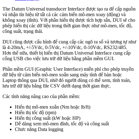
The Datum Universal transducer Interface được tạo ra để cấp nguồn
và nhận tín hiệu từ tất cả các cảm biến mô-men xoay (động) và
không xoay (tĩnh). Với phần hiển thị được tích hợp sắn, DUI sẽ cho
phép hiển thị các dữ liệu trong thời gian thực như mô-men, tốc độ,
công suất, trạng thái.
DUI cũng được cấu hình để cung cấp các ngõ ra số và tương tự như
là 4-20mA, +/-5Vdc, 0-5Vdc, +/-10Vdc, 0-10Vdc, RS232/485.
Hơn thế nữa, thiết bị hiển thị Datum Universal Interface cung cấp
cổng USB cho việc lưu trữ dữ liệu bằng phần mềm GUI.
Phần mềm GUI (Graphic User Interface) miễn phí cho phép truyền
dữ liệu từ cảm biến mô-men xoắn sang máy tính để bàn hoặc
Laptop thông qua DUI, nhờ đó người dùng có thể xem, tính toán,
lưu trữ dữ liệu bằng file CSV dưới dạng thời gian thực.
Các tính năng nâng cao của phần mềm:
Hiển thị mô-men xoắn (Nm hoặc lb/ft)
Hiển thị tốc độ (rpm)
Hiển thị công suất (kW hoặc HP)
Dễ dàng xem mô-men đỉnh, tốc độ và công suất
Chưc năng Data logging