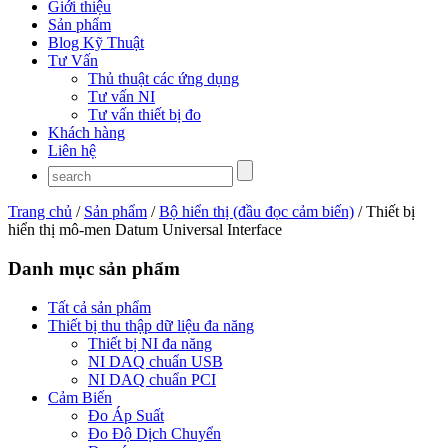
Giới thiệu
Sản phẩm
Blog Kỹ Thuật
Tư Vấn
Thủ thuật các ứng dụng
Tư vấn NI
Tư vấn thiết bị đo
Khách hàng
Liên hệ
Trang chủ
/
Sản phẩm
/
Bộ hiển thị (đầu đọc cảm biến)
/ Thiết bị
hiển thị mô-men Datum Universal Interface
Danh mục sản phẩm
Tất cả sản phẩm
Thiết bị thu thập dữ liệu đa năng
Thiết bị NI đa năng
NI DAQ chuẩn USB
NI DAQ chuẩn PCI
Cảm Biến
Đo Áp Suất
Đo Độ Dịch Chuyển