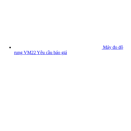
Máy đo độ
rung VM22
Yêu cầu báo giá