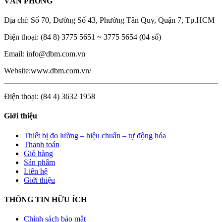
VĂN PHÒNG
Địa chỉ: Số 70, Đường Số 43, Phường Tân Quy, Quận 7, Tp.HCM
Điện thoại: (84 8) 3775 5651 ~ 3775 5654 (04 số)
Email: info@dbm.com.vn
Website:www.dbm.com.vn/
Điện thoại: (84 4) 3632 1958
Giới thiệu
Thiết bị đo lường – hiệu chuẩn – tự động hóa
Thanh toán
Giỏ hàng
Sản phẩm
Liên hệ
Giới thiệu
THÔNG TIN HỮU ÍCH
Chính sách bảo mật