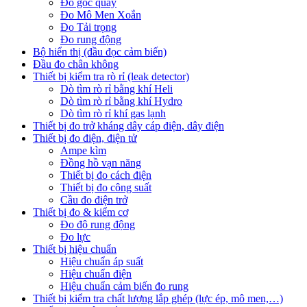
Đo góc quay
Đo Mô Men Xoắn
Đo Tải trọng
Đo rung động
Bộ hiển thị (đầu đọc cảm biến)
Đầu đo chân không
Thiết bị kiểm tra rò rỉ (leak detector)
Dò tìm rò rỉ bằng khí Heli
Dò tìm rò rỉ bằng khí Hydro
Dò tìm rò rỉ khí gas lạnh
Thiết bị đo trở kháng dây cáp điện, dây điện
Thiết bị đo điện, điện tử
Ampe kìm
Đồng hồ vạn năng
Thiết bị đo cách điện
Thiết bị đo công suất
Cầu đo điện trở
Thiết bị đo & kiểm cơ
Đo độ rung động
Đo lực
Thiết bị hiệu chuẩn
Hiệu chuẩn áp suất
Hiệu chuẩn điện
Hiệu chuẩn cảm biến đo rung
Thiết bị kiểm tra chất lượng lắp ghép (lực ép, mô men,…)