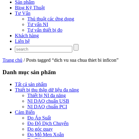
Sản phẩm
Blog Kỹ Thuật
Tư Vấn
Thủ thuật các ứng dụng
Tư vấn NI
Tư vấn thiết bị đo
Khách hàng
Liên hệ
Trang chủ
/ Posts tagged “dich vu sua chua thiet bi inficon”
Danh mục sản phẩm
Tất cả sản phẩm
Thiết bị thu thập dữ liệu đa năng
Thiết bị NI đa năng
NI DAQ chuẩn USB
NI DAQ chuẩn PCI
Cảm Biến
Đo Áp Suất
Đo Độ Dịch Chuyển
Đo góc quay
Đo Mô Men Xoắn