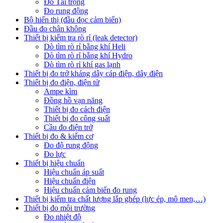
Đo Tải trọng
Đo rung động
Bộ hiển thị (đầu đọc cảm biến)
Đầu đo chân không
Thiết bị kiểm tra rò rỉ (leak detector)
Dò tìm rò rỉ bằng khí Heli
Dò tìm rò rỉ bằng khí Hydro
Dò tìm rò rỉ khí gas lạnh
Thiết bị đo trở kháng dây cáp điện, dây điện
Thiết bị đo điện, điện tử
Ampe kìm
Đồng hồ vạn năng
Thiết bị đo cách điện
Thiết bị đo công suất
Cầu đo điện trở
Thiết bị đo & kiểm cơ
Đo độ rung động
Đo lực
Thiết bị hiệu chuẩn
Hiệu chuẩn áp suất
Hiệu chuẩn điện
Hiệu chuẩn cảm biến đo rung
Thiết bị kiểm tra chất lượng lắp ghép (lực ép, mô men,…)
Thiết bị đo môi trường
Đo nhiệt độ