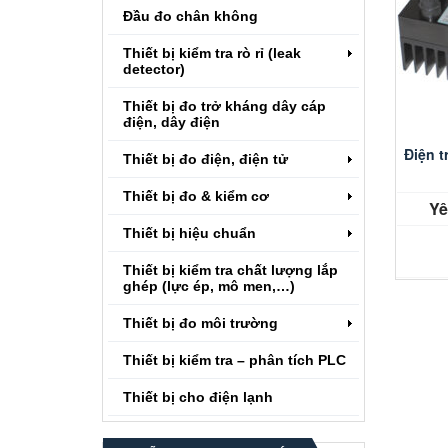
Đầu đo chân không
Thiết bị kiểm tra rò rỉ (leak
detector)
Thiết bị đo trở kháng dây cáp
điện, dây điện
Điện t
Thiết bị đo điện, điện tử
Thiết bị đo & kiểm cơ
Yê
Thiết bị hiệu chuẩn
Thiết bị kiểm tra chất lượng lắp
ghép (lực ép, mô men,…)
Thiết bị đo môi trường
Thiết bị kiểm tra – phân tích PLC
Thiết bị cho điện lạnh