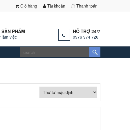
Giỏ hàng
Tài khoản
Thanh toán
 SẢN PHẨM
HỖ TRỢ 24/7
 làm việc
0976 974 726