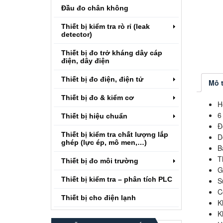
Đầu đo chân không
Thiết bị kiểm tra rò rỉ (leak
detector)
Thiết bị đo trở kháng dây cáp
điện, dây điện
Thiết bị đo điện, điện tử
Mô 
Thiết bị đo & kiểm cơ
H
6
Thiết bị hiệu chuẩn
Đ
Thiết bị kiểm tra chất lượng lắp
D
ghép (lực ép, mô men,…)
B
T
Thiết bị đo môi trường
G
Thiết bị kiểm tra – phân tích PLC
S
C
Thiết bị cho điện lạnh
K
K