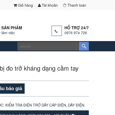
Giỏ hàng
Tài khoản
Thanh toán
 SẢN PHẨM
HỖ TRỢ 24/7
 làm việc
0976 974 726
 bị đo trở kháng dạng cầm tay
ầu báo giá
ỤC:
KIỂM TRA ĐIỆN TRỞ DÂY CÁP ĐIỆN, DÂY ĐIỆN
.