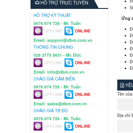
H
HỖ TRỢ TRỰC TUYẾN
S
HỖ TRỢ KỸ THUẬT
Ứng 
0976 974 726 - Mr. Tuấn
Đ
Đ
Email: support@dbm.com.vn
Đ
THÔNG TIN CHUNG
Đ
Đ
028 3775 5651 - Mr. Đức
Đ
Đ
Email: info@dbm.com.vn
CHÀO GIÁ CẢM BIẾN
YÊU
0976 974 726 - Mr. Tuấn
Tên của
Email: sales@dbm.com.vn
CHÀO GIÁ TB ĐO
Địa chỉ 
0976 974 726 - Mr. Tuấn