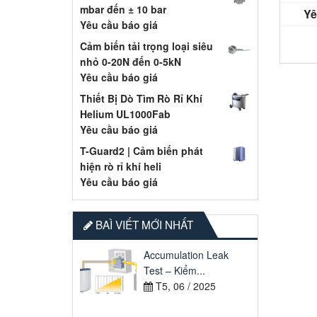
mbar đến ± 10 bar
Yê
Yêu cầu báo giá
Cảm biến tải trọng loại siêu
nhỏ 0-20N đến 0-5kN
Yêu cầu báo giá
Thiết Bị Dò Tìm Rò Rỉ Khí
Helium UL1000Fab
Yêu cầu báo giá
T-Guard2 | Cảm biến phát
hiện rò rỉ khí heli
Yêu cầu báo giá
BAÌ VIẾT MỚI NHẤT
Accumulation Leak
Test – Kiểm...
T5, 06 / 2025