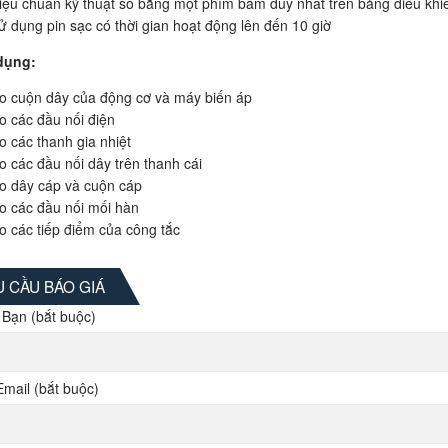
iệu chuẩn kỹ thuật số bằng một phím bấm duy nhất trên bảng điều khi
ử dụng pin sạc có thời gian hoạt động lên đến 10 giờ
dụng:
o cuộn dây của động cơ và máy biến áp
o các đầu nối điện
o các thanh gia nhiệt
o các đầu nối dây trên thanh cái
o dây cáp và cuộn cáp
o các đầu nối mối hàn
o các tiếp điểm của công tắc
 CẦU BÁO GIÁ
 Bạn (bắt buộc)
Email (bắt buộc)