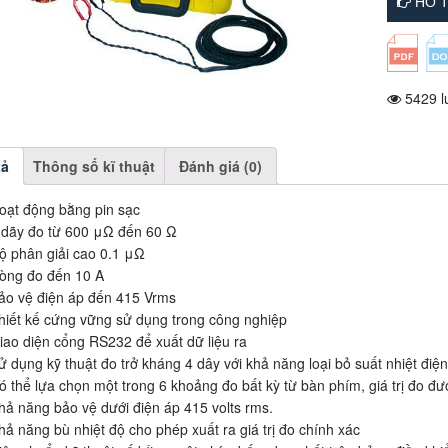
HỖ T
5429 l
tả
Thông số kĩ thuật
Đánh giá (0)
oạt động bằng pin sạc
 dãy đo từ 600 μΩ đến 60 Ω
ộ phân giải cao 0.1 μΩ
òng đo đến 10 A
ảo vệ điện áp đến 415 Vrms
hiết kế cứng vững sử dụng trong công nghiệp
iao diện cổng RS232 để xuất dữ liệu ra
ử dụng kỹ thuật đo trở kháng 4 dây với khả năng loại bỏ suất nhiệt điện
ó thể lựa chọn một trong 6 khoảng đo bất kỳ từ bàn phím, giá trị đo đư
hả năng bảo vệ dưới điện áp 415 volts rms.
hả năng bù nhiệt độ cho phép xuất ra giá trị đo chính xác