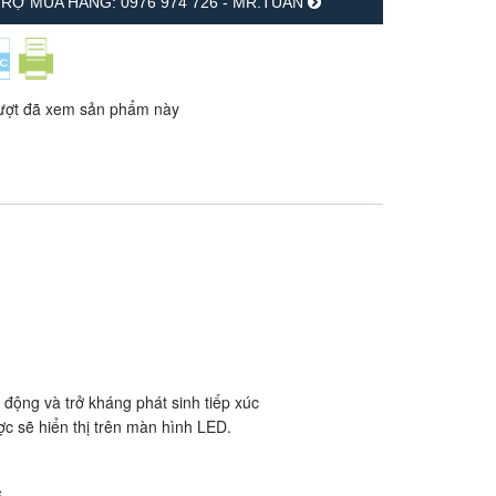
RỢ MUA HÀNG: 0976 974 726 - MR.TUẤN
ượt đã xem sản phẩm này
 động và trở kháng phát sinh tiếp xúc
ợc sẽ hiển thị trên màn hình LED.