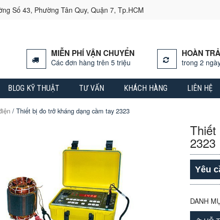
ường Số 43, Phường Tân Quy, Quận 7, Tp.HCM
MIỄN PHÍ VẬN CHUYỂN
HOÀN TRẢ
Các đơn hàng trên 5 triệu
trong 2 ngày
BLOG KỸ THUẬT
TƯ VẤN
KHÁCH HÀNG
LIÊN HỆ
điện
/ Thiết bị đo trở kháng dạng cầm tay 2323
Thiết
2323
Yêu c
DANH M