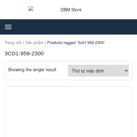
Toggle
navigation
Trang chủ
/
Sản phẩm
/ Products tagged “3cd1-959-2300”
3CD1-959-2300
Showing the single result