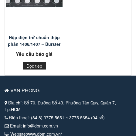
Hộp điện trở chuẩn thập
phân 1406/1407 – Burster
Yêu cầu báo giá
Đọc tiếp
VĂN PHÒNG
Địa chỉ: Số 70, Đường Số 43, Phường Tân Quy, Quận 7,
Tp.HCM
Điện thoại: (84 8) 3775 5651 ~ 3775 5654 (04 số)
Email: info@dbm.com.vn
Website:www.dbm.com.vn/