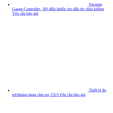
Vacuum
Gauge Controller - Bộ điều khiển cho đầu đo chân không
Yêu cầu báo giá
Thiết bị đo
trở kháng dạng cầm tay 2323
Yêu cầu báo giá