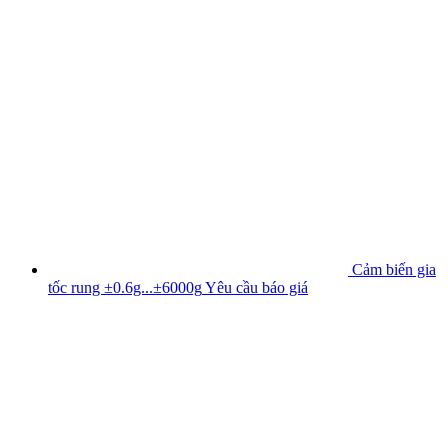
Cảm biến gia
tốc rung ±0.6g...±6000g
Yêu cầu báo giá