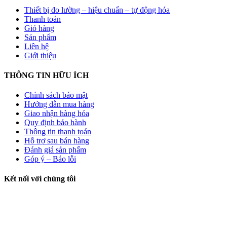
Thiết bị đo lường – hiệu chuẩn – tự động hóa
Thanh toán
Giỏ hàng
Sản phẩm
Liên hệ
Giới thiệu
THÔNG TIN HỮU ÍCH
Chính sách bảo mật
Hướng dẫn mua hàng
Giao nhận hàng hóa
Quy định bảo hành
Thông tin thanh toán
Hỗ trợ sau bán hàng
Đánh giá sản phẩm
Góp ý – Báo lỗi
Kết nối với chúng tôi