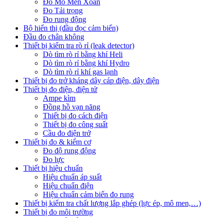
Đo Mô Men Xoắn
Đo Tải trọng
Đo rung động
Bộ hiển thị (đầu đọc cảm biến)
Đầu đo chân không
Thiết bị kiểm tra rò rỉ (leak detector)
Dò tìm rò rỉ bằng khí Heli
Dò tìm rò rỉ bằng khí Hydro
Dò tìm rò rỉ khí gas lạnh
Thiết bị đo trở kháng dây cáp điện, dây điện
Thiết bị đo điện, điện tử
Ampe kìm
Đồng hồ vạn năng
Thiết bị đo cách điện
Thiết bị đo công suất
Cầu đo điện trở
Thiết bị đo & kiểm cơ
Đo độ rung động
Đo lực
Thiết bị hiệu chuẩn
Hiệu chuẩn áp suất
Hiệu chuẩn điện
Hiệu chuẩn cảm biến đo rung
Thiết bị kiểm tra chất lượng lắp ghép (lực ép, mô men,…)
Thiết bị đo môi trường