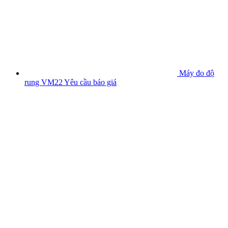
Máy đo độ
rung VM22
Yêu cầu báo giá