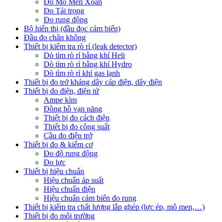
Đo Mô Men Xoắn
Đo Tải trọng
Đo rung động
Bộ hiển thị (đầu đọc cảm biến)
Đầu đo chân không
Thiết bị kiểm tra rò rỉ (leak detector)
Dò tìm rò rỉ bằng khí Heli
Dò tìm rò rỉ bằng khí Hydro
Dò tìm rò rỉ khí gas lạnh
Thiết bị đo trở kháng dây cáp điện, dây điện
Thiết bị đo điện, điện tử
Ampe kìm
Đồng hồ vạn năng
Thiết bị đo cách điện
Thiết bị đo công suất
Cầu đo điện trở
Thiết bị đo & kiểm cơ
Đo độ rung động
Đo lực
Thiết bị hiệu chuẩn
Hiệu chuẩn áp suất
Hiệu chuẩn điện
Hiệu chuẩn cảm biến đo rung
Thiết bị kiểm tra chất lượng lắp ghép (lực ép, mô men,…)
Thiết bị đo môi trường