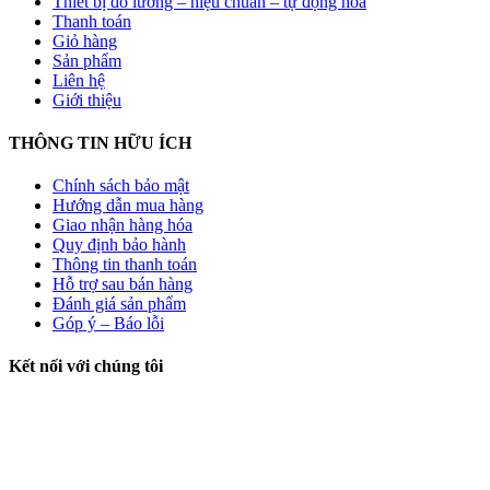
Thiết bị đo lường – hiệu chuẩn – tự động hóa
Thanh toán
Giỏ hàng
Sản phẩm
Liên hệ
Giới thiệu
THÔNG TIN HỮU ÍCH
Chính sách bảo mật
Hướng dẫn mua hàng
Giao nhận hàng hóa
Quy định bảo hành
Thông tin thanh toán
Hỗ trợ sau bán hàng
Đánh giá sản phẩm
Góp ý – Báo lỗi
Kết nối với chúng tôi