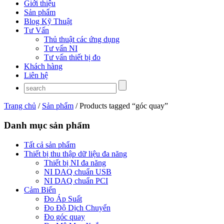
Giới thiệu
Sản phẩm
Blog Kỹ Thuật
Tư Vấn
Thủ thuật các ứng dụng
Tư vấn NI
Tư vấn thiết bị đo
Khách hàng
Liên hệ
Trang chủ
/
Sản phẩm
/ Products tagged “góc quay”
Danh mục sản phẩm
Tất cả sản phẩm
Thiết bị thu thập dữ liệu đa năng
Thiết bị NI đa năng
NI DAQ chuẩn USB
NI DAQ chuẩn PCI
Cảm Biến
Đo Áp Suất
Đo Độ Dịch Chuyển
Đo góc quay