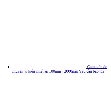
Cảm biến đo
chuyển vị kiểu chiết áp 100mm - 2000mm
Yêu cầu báo giá