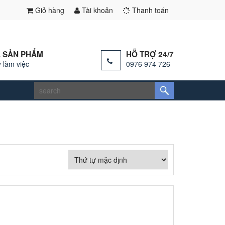
Giỏ hàng
Tài khoản
Thanh toán
 SẢN PHẨM
HỖ TRỢ 24/7
 làm việc
0976 974 726