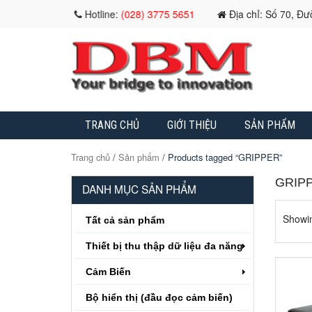
Hotline:
(028) 3775 5651
Địa chỉ: Số 70, Đ
TRANG CHỦ
GIỚI THIỆU
SẢN PHẨM
Trang chủ
/
Sản phẩm
/ Products tagged “GRIPPER”
GRIP
DANH MỤC SẢN PHẨM
Showin
Tất cả sản phẩm
Thiết bị thu thập dữ liệu đa năng
Cảm Biến
Bộ hiển thị (đầu đọc cảm biến)