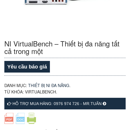
NI VirtualBench – Thiết bị đa năng tất
cả trong một
Yêu cầu báo giá
DANH MỤC:
THIẾT BỊ NI ĐA NĂNG
.
TỪ KHÓA:
VIRTUALBENCH
.
HỖ TRỢ MUA HÀNG: 0976 974 726 - MR.TUẤN