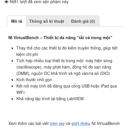
5681 lượt đã xem sản phẩm này
Mô tả
Thông số kĩ thuật
Đánh giá (0)
NI VirtualBench – Thiết bị đa năng “tất cả trong một”
Thay thế cho các thiết bị đo kiểm truyền thống, giúp tiết
kiệm chi phí
Tích hợp nhiều loại thiết bị trong một: máy hiện sóng
(oscilloscope), máy phát hàm, đồng hồ đo vạn năng
(DMM), nguồn DC khả trình và ngõ vào/ra số (DIO)
Kích thước nhỏ gọn
Kết nối máy tính dễ dàng qua cổng USB hoặc iPad qua
WiFi
Khả năng lập trình lại bằng LabVIEW
Xem thêm các bài viết
trên tay
và
giới thiệu
NI VirtualBench