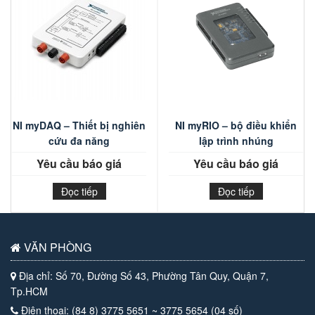
NI myDAQ – Thiết bị nghiên
NI myRIO – bộ điều khiển
cứu đa năng
lập trình nhúng
Yêu cầu báo giá
Yêu cầu báo giá
Đọc tiếp
Đọc tiếp
VĂN PHÒNG
Địa chỉ: Số 70, Đường Số 43, Phường Tân Quy, Quận 7,
Tp.HCM
Điện thoại: (84 8) 3775 5651 ~ 3775 5654 (04 số)