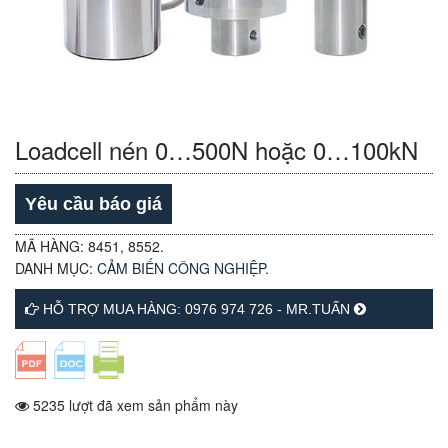
Loadcell nén 0…500N hoặc 0…100kN
Yêu cầu báo giá
MÃ HÀNG:
8451, 8552
.
DANH MỤC:
CẢM BIẾN CÔNG NGHIỆP
.
HỖ TRỢ MUA HÀNG: 0976 974 726 - MR.TUẤN
5235 lượt đã xem sản phẩm này