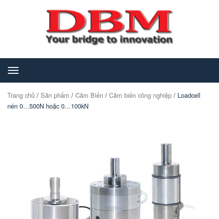
Toggle
navigation
Trang chủ
/
Sản phẩm
/
Cảm Biến
/
Cảm biến công nghiệp
/ Loadcell
nén 0…500N hoặc 0…100kN