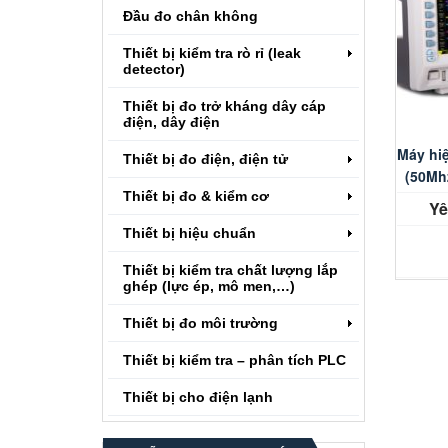
Đầu đo chân không
Thiết bị kiểm tra rò rỉ (leak
detector)
Thiết bị đo trở kháng dây cáp
điện, dây điện
Máy hi
Thiết bị đo điện, điện tử
(50Mh
Thiết bị đo & kiểm cơ
Yê
Thiết bị hiệu chuẩn
Thiết bị kiểm tra chất lượng lắp
ghép (lực ép, mô men,…)
Thiết bị đo môi trường
Thiết bị kiểm tra – phân tích PLC
Thiết bị cho điện lạnh