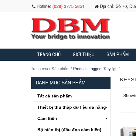
Hotline:
(028) 3775 5651
Địa chỉ: Số 70, Đ
TRANG CHỦ
GIỚI THIỆU
SẢN PHẨM
Trang chủ
/
Sản phẩm
/ Products tagged “Keysight”
KEYS
DANH MỤC SẢN PHẨM
Showin
Tất cả sản phẩm
Thiết bị thu thập dữ liệu đa năng
Cảm Biến
Bộ hiển thị (đầu đọc cảm biến)