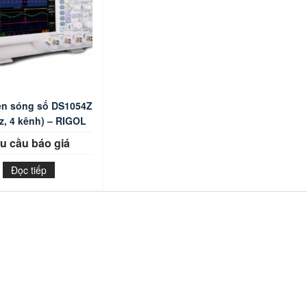
ện sóng số DS1054Z
z, 4 kênh) – RIGOL
u cầu báo giá
Đọc tiếp