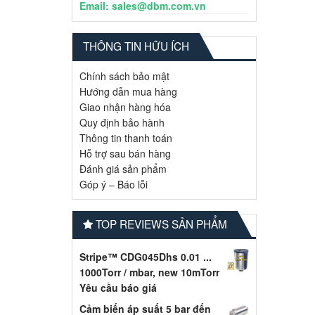
Email: sales@dbm.com.vn
THÔNG TIN HỮU ÍCH
Chính sách bảo mật
Hướng dẫn mua hàng
Giao nhận hàng hóa
Quy định bảo hành
Thông tin thanh toán
Hỗ trợ sau bán hàng
Đánh giá sản phẩm
Góp ý – Báo lỗi
TOP REVIEWS SẢN PHẨM
Stripe™ CDG045Dhs 0.01 ...
1000Torr / mbar, new 10mTorr
Yêu cầu báo giá
Cảm biến áp suất 5 bar đến