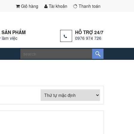
Giỏ hàng
Tài khoản
Thanh toán
 SẢN PHẨM
HỖ TRỢ 24/7
 làm việc
0976 974 726